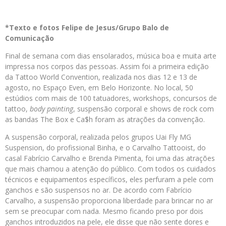
*Texto e fotos Felipe de Jesus/Grupo Balo de
Comunicação
Final de semana com dias ensolarados, música boa e muita arte
impressa nos corpos das pessoas. Assim foi a primeira edição
da Tattoo World Convention, realizada nos dias 12 e 13 de
agosto, no Espaço Even, em Belo Horizonte. No local, 50
estúdios com mais de 100 tatuadores, workshops, concursos de
tattoo,
body painting
, suspensão corporal e shows de rock com
as bandas The Box e Ca$h foram as atrações da convenção.
A suspensão corporal, realizada pelos grupos Uai Fly MG
Suspension, do profissional Binha, e o Carvalho Tattooist, do
casal Fabrício Carvalho e Brenda Pimenta, foi uma das atrações
que mais chamou a atenção do público. Com todos os cuidados
técnicos e equipamentos específicos, eles perfuram a pele com
ganchos e são suspensos no ar. De acordo com Fabrício
Carvalho, a suspensão proporciona liberdade para brincar no ar
sem se preocupar com nada. Mesmo ficando preso por dois
ganchos introduzidos na pele, ele disse que não sente dores e