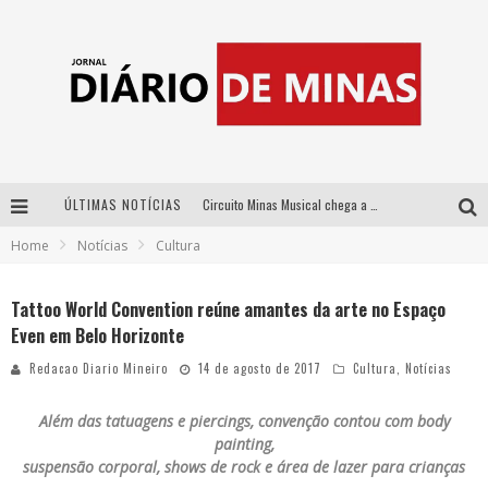
ÚLTIMAS NOTÍCIAS
Circuito Minas Musical chega a Sabará com show gratuito de Thiago Delegado, Nath Rodrigues e Tulio Araujo
Home
Notícias
Cultura
No clima do Hexa: “Passinho do Brasil”, da DJ Danny Albuquerque, é a música que embala a torcida brasileira na Copa do Mundo 2026
No clima do Hexa: “Passinho do Brasil”, da DJ Danny Albuquerque, é a música que embala a torcida brasileira na Copa do Mundo 2026
Tattoo World Convention reúne amantes da arte no Espaço
Even em Belo Horizonte
Yan traz a turnê nacional do PagodYANdo para Belo Horizonte
Redacao Diario Mineiro
14 de agosto de 2017
Cultura
,
Notícias
Além das tatuagens e piercings, convenção contou com body
painting,
suspensão corporal, shows de rock e área de lazer para crianças