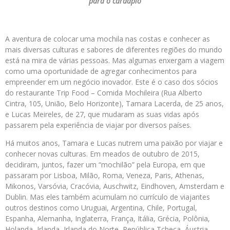
para o cardápio
A aventura de colocar uma mochila nas costas e conhecer as
mais diversas culturas e sabores de diferentes regiões do mundo
está na mira de várias pessoas. Mas algumas enxergam a viagem
como uma oportunidade de agregar conhecimentos para
empreender em um negócio inovador. Este é o caso dos sócios
do restaurante Trip Food – Comida Mochileira (Rua Alberto
Cintra, 105, União, Belo Horizonte), Tamara Lacerda, de 25 anos,
e Lucas Meireles, de 27, que mudaram as suas vidas após
passarem pela experiência de viajar por diversos países.
Há muitos anos, Tamara e Lucas nutrem uma paixão por viajar e
conhecer novas culturas. Em meados de outubro de 2015,
decidiram, juntos, fazer um “mochilão” pela Europa, em que
passaram por Lisboa, Milão, Roma, Veneza, Paris, Athenas,
Mikonos, Varsóvia, Cracóvia, Auschwitz, Eindhoven, Amsterdam e
Dublin. Mas eles também acumulam no currículo de viajantes
outros destinos como Uruguai, Argentina, Chile, Portugal,
Espanha, Alemanha, Inglaterra, França, Itália, Grécia, Polônia,
Holanda, Irlanda, Irlanda do Norte, República Tcheca, Áustria,