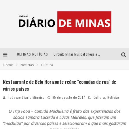
ÚLTIMAS NOTÍCIAS
Circuito Minas Musical chega a Sabará com show gratuito de Thiago Delegado, Nath Rodrigues e Tulio Araujo
Home
Notícias
Cultura
No clima do Hexa: “Passinho do Brasil”, da DJ Danny Albuquerque, é a música que embala a torcida brasileira na Copa do Mundo 2026
No clima do Hexa: “Passinho do Brasil”, da DJ Danny Albuquerque, é a música que embala a torcida brasileira na Copa do Mundo 2026
Restaurante de Belo Horizonte reúne “comidas de rua” de
vários países
Yan traz a turnê nacional do PagodYANdo para Belo Horizonte
Redacao Diario Mineiro
25 de agosto de 2017
Cultura
,
Notícias
O Trip Food – Comida Mochileira é fruto das experiências dos
sócios Tamara Lacerda e Lucas Meireles, que fizeram um
“mochilão” por diversos países e selecionaram o que mais gostaram