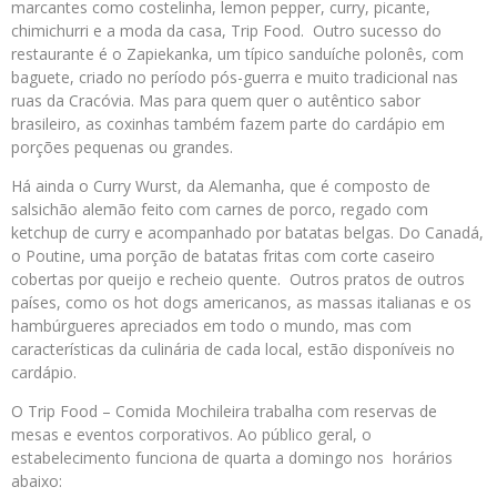
marcantes como costelinha, lemon pepper, curry, picante,
chimichurri e a moda da casa, Trip Food. Outro sucesso do
restaurante é o Zapiekanka, um típico sanduíche polonês, com
baguete, criado no período pós-guerra e muito tradicional nas
ruas da Cracóvia. Mas para quem quer o autêntico sabor
brasileiro, as coxinhas também fazem parte do cardápio em
porções pequenas ou grandes.
Há ainda o Curry Wurst, da Alemanha, que é composto de
salsichão alemão feito com carnes de porco, regado com
ketchup de curry e acompanhado por batatas belgas. Do Canadá,
o Poutine, uma porção de batatas fritas com corte caseiro
cobertas por queijo e recheio quente. Outros pratos de outros
países, como os hot dogs americanos, as massas italianas e os
hambúrgueres apreciados em todo o mundo, mas com
características da culinária de cada local, estão disponíveis no
cardápio.
O Trip Food – Comida Mochileira trabalha com reservas de
mesas e eventos corporativos. Ao público geral, o
estabelecimento funciona de quarta a domingo nos horários
abaixo: