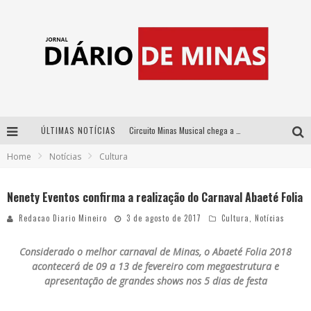
ÚLTIMAS NOTÍCIAS
Circuito Minas Musical chega a Sabará com show gratuito de Thiago Delegado, Nath Rodrigues e Tulio Araujo
Home
Notícias
Cultura
No clima do Hexa: “Passinho do Brasil”, da DJ Danny Albuquerque, é a música que embala a torcida brasileira na Copa do Mundo 2026
No clima do Hexa: “Passinho do Brasil”, da DJ Danny Albuquerque, é a música que embala a torcida brasileira na Copa do Mundo 2026
Nenety Eventos confirma a realização do Carnaval Abaeté Folia
Yan traz a turnê nacional do PagodYANdo para Belo Horizonte
Redacao Diario Mineiro
3 de agosto de 2017
Cultura
,
Notícias
Considerado o
melhor carnaval de Minas, o Abaeté Folia 2018
acontecerá de 09 a 13 de fevereiro com megaestrutura e
apresentação de grandes shows nos 5 dias de festa