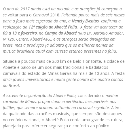
O ano de 2017 ainda está na metade e as atenções já começam a
se
voltar para o
Carnaval
2018.
Faltando pouco mais de seis meses
para a festa mais esperada do ano, a
Nenety Eventos
confirma a
realização da
12ª edição do Abaeté Folia
. A festa vai acontecer de
09 a 13 e fevereiro
, no
Campo do Abaeté
(Rua Dr. Antônio Amador,
Nº120, Centro, Abaeté-MG), e as atrações serão divulgadas em
breve, mas a produção já adianta que os melhores nomes da
música brasileira atual com certeza estarão presentes na folia.
Situada a poucos mais de 200 km de Belo Horizonte, a cidade de
Abaeté é palco de um dos mais tradicionais e badalados
carnavais do estado de Minas Gerais há mais de 10 anos. A festa
atrai jovens universitários e muita gente bonita dos quatro cantos
do Brasil.
A excelente organização do Abaeté Folia,
considerado o
melhor
carnaval de Minas, proporciona experiências inesquecíveis aos
foliões, que sempre acabam voltando no carnaval seguinte.
Além
da qualidade das atrações musicais, que sempre são destaques
no cenário nacional, o Abaeté Folia conta uma grande estrutura,
planejada para oferecer segurança e conforto ao público.