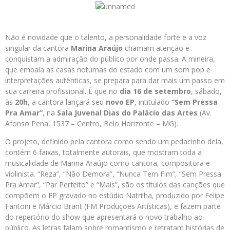
Não é novidade que o talento, a personalidade forte e a voz
singular da cantora
Marina Araújo
chamam atenção e
conquistam a admiração do público por onde passa. A mineira,
que embala as casas noturnas do estado com um som pop e
interpretações autênticas, se prepara para dar mais um passo em
sua carreira profissional. É que no
dia 16 de setembro
, sábado,
às
20h
, a cantora lançará seu
novo EP
, intitulado
“Sem Pressa
Pra Amar”
, na
Sala Juvenal Dias do Palácio das Artes
(Av.
Afonso Pena, 1537 – Centro, Belo Horizonte – MG).
O projeto, definido pela cantora como sendo um pedacinho dela,
contém 6 faixas, totalmente autorais, que mostram toda a
musicalidade de Marina Araújo como cantora, compositora e
violinista. “Reza”, “Não Demora”, “Nunca Tem Fim”, “Sem Pressa
Pra Amar”, “Par Perfeito” e “Mais”, são os títulos das canções que
compõem o EP gravado no estúdio Natrilha, produzido por Felipe
Fantoni e Márcio Brant (FM Produções Artísticas), e fazem parte
do repertório do show que apresentará o novo trabalho ao
público. As letras falam sobre romantismo e retratam histórias de