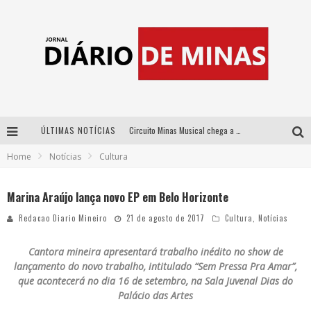
ÚLTIMAS NOTÍCIAS
Circuito Minas Musical chega a Sabará com show gratuito de Thiago Delegado, Nath Rodrigues e Tulio Araujo
Home
Notícias
Cultura
No clima do Hexa: “Passinho do Brasil”, da DJ Danny Albuquerque, é a música que embala a torcida brasileira na Copa do Mundo 2026
No clima do Hexa: “Passinho do Brasil”, da DJ Danny Albuquerque, é a música que embala a torcida brasileira na Copa do Mundo 2026
Marina Araújo lança novo EP em Belo Horizonte
Yan traz a turnê nacional do PagodYANdo para Belo Horizonte
Redacao Diario Mineiro
21 de agosto de 2017
Cultura
,
Notícias
Cantora mineira apresentará trabalho inédito no show de
lançamento do novo trabalho, intitulado “Sem Pressa Pra Amar”,
que acontecerá no dia 16 de setembro,
na Sala Juvenal Dias do
Palácio das Artes