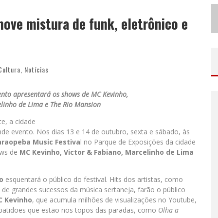
N
O CLIMA DO HEXA: “PASSINHO DO BRASIL”, DA DJ DANNY ALBUQUERQUE, É A MÚSICA QUE EMBALA A TORCIDA BRASILEIRA NA COPA DO MUNDO 2026
ove mistura de funk, eletrônico e
ODYANDO PARA BELO HORIZONTE
Cultura
,
Notícias
ento apresentará os shows de MC Kevinho,
elinho de Lima e The Rio Mansion
e, a cidade
e evento. Nos dias 13 e 14 de outubro, sexta e sábado, às
araopeba Music Festiva
l no Parque de Exposições da cidade
ows de
MC Kevinho, Victor & Fabiano, Marcelinho de Lima
o
esquentará o público do festival. Hits dos artistas, como
m de grandes sucessos da música sertaneja, farão o público
 Kevinho
, que acumula milhões de visualizações no Youtube,
 batidões que estão nos topos das paradas, como
Olha a