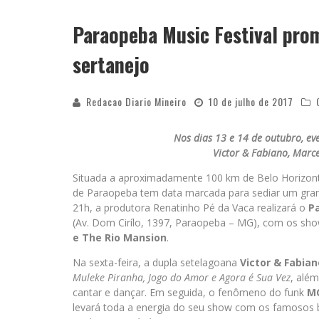
Paraopeba Music Festival prom
YAN TRAZ A TURNÊ NACIONAL DO PAG
sertanejo
Redacao Diario Mineiro
10 de julho de 2017
Nos dias 13 e 14 de outubro, ev
Victor & Fabiano, Marc
Situada a aproximadamente 100 km de Belo Horizont
de Paraopeba tem data marcada para sediar um grand
21h, a produtora Renatinho Pé da Vaca realizará o
P
(Av. Dom Cirílo, 1397, Paraopeba – MG), com os sh
e The Rio Mansion
.
Na sexta-feira, a dupla setelagoana
Victor & Fabian
Muleke Piranha, Jogo do Amor e Agora é Sua Vez
, alé
cantar e dançar. Em seguida, o fenômeno do funk
MC
levará toda a energia do seu show com os famosos