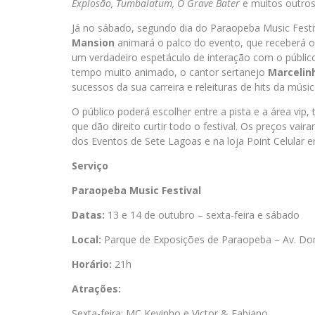
Explosão, Tumbalatum, O Grave Bater
e muitos outros
Já no sábado, segundo dia do Paraopeba Music Festiv
Mansion
animará o palco do evento, que receberá 
um verdadeiro espetáculo de interação com o públ
tempo muito animado, o cantor sertanejo
Marcelin
sucessos da sua carreira e releituras de hits da músic
O público poderá escolher entre a pista e a área vip,
que dão direito curtir todo o festival. Os preços vai
dos Eventos de Sete Lagoas e na loja Point Celular 
Serviço
Paraopeba Music Festival
Datas:
13 e 14 de outubro – sexta-feira e sábado
Local:
Parque de Exposições de Paraopeba – Av. Dom
Horário:
21h
Atrações:
Sexta-feira: MC Kevinho e Victor & Fabiano