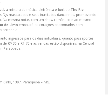
.
al, a mistura de música eletrônica e funk do
The Rio
os DJs mascarados e seus inusitados dançarinos, promovendo
ico. Na mesma noite, com um show romântico e ao mesmo
ho de Lima
embalará os corações apaixonados com
a sertaneja.
 tanto ingressos para os dias individuais, quanto passaportes
ram de R$ 30 a R$ 70 e as vendas estão disponíveis na Central
em Paraopeba.
 Cirílo, 1397, Paraopeba – MG.