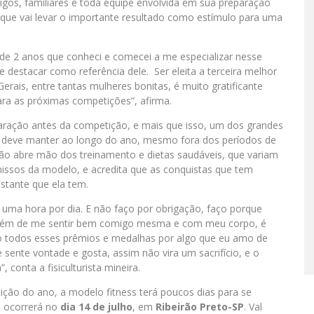
migos, familiares e toda equipe envolvida em sua preparação
a que vai levar o importante resultado como estímulo para uma
 de 2 anos que conheci e comecei a me especializar nesse
 destacar como referência dele. Ser eleita a terceira melhor
rais, entre tantas mulheres bonitas, é muito gratificante
ara as próximas competições”, afirma.
aração antes da competição, e mais que isso, um dos grandes
eta deve manter ao longo do ano, mesmo fora dos períodos de
ão abre mão dos treinamento e dietas saudáveis, que variam
ssos da modelo, e acredita que as conquistas que tem
stante que ela tem.
uma hora por dia. E não faço por obrigação, faço porque
ia, além de me sentir bem comigo mesma e com meu corpo, é
o todos esses prêmios e medalhas por algo que eu amo de
 sente vontade e gosta, assim não vira um sacrifício, e o
conta a fisiculturista mineira.
ção do ano, a modelo fitness terá poucos dias para se
e ocorrerá no
dia 14 de julho
, em
Ribeirão Preto-SP
. Val