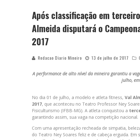
Após classificação em terceir
YAN TRAZ A TURNÊ NACIONAL DO PAG
Almeida disputará o Campeonat
2017
Redacao Diario Mineiro
13 de julho de 2017
A performance de alto nível da mineira garantiu a vag
julho, em
No dia 01 de julho, a modelo e atleta fitness,
Val Al
2017
, que aconteceu no Teatro Professor Ney Soares
Fisiculturismo (IFBB-MG). A atleta conquistou a
terc
garantindo assim, sua vaga na competição nacional.
Com uma apresentação recheada de simpatia, beleza, 
do Teatro Ney Soares feliz e de cabeça erguida. Em se