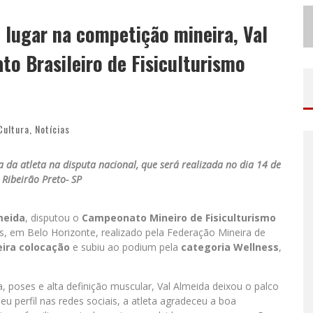
N
O CLIMA DO HEXA: “PASSINHO DO BRASIL”, DA DJ DANNY ALBUQUERQUE, É A MÚSICA QUE EMBALA A TORCIDA BRASILEIRA NA COPA DO MUNDO 2026
o lugar na competição mineira, Val
ODYANDO PARA BELO HORIZONTE
o Brasileiro de Fisiculturismo
Cultura
,
Notícias
a da atleta na disputa nacional, que será realizada no dia 14 de
 Ribeirão Preto- SP
meida
, disputou o
Campeonato Mineiro de Fisiculturismo
, em Belo Horizonte, realizado pela Federação Mineira de
eira colocação
e subiu ao podium pela
categoria Wellness
,
poses e alta definição muscular, Val Almeida deixou o palco
u perfil nas redes sociais, a atleta agradeceu a boa