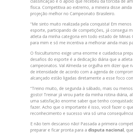
classificação e o apoio que recebeu da torcida de a
física. Competitiva ao extremo, a mineira disse aind
projeção melhor no Campeonato Brasileiro.
“Me sinto muito realizada pela conquista! Em menos
esporte, participando de competições, já consegui me
atleta da minha categoria em todo estado de Minas Ge
para mim e só me incentiva a melhorar ainda mais p
O fisiculturismo exige uma enorme e cuidadosa prep
desafios do esporte é a dedicação diária que a atl
campeonatos. Val Almeida se orgulha em dizer que n
de intensidade de acordo com a agenda de compromi
alcançado estão ligadas diretamente a esse foco con
“Treino muito, de segunda à sábado, mais ou menos 
gosto! Treinar já virou parte da minha rotina diár
uma satisfação enorme saber que tenho conquistad
fazer. Acho que o importante é isso, você fazer o que
reconhecimento e sucesso vira só uma consequência”, 
E não tem descanso não! Passada a primeira competi
preparar e ficar pronta para a
disputa nacional
, qu