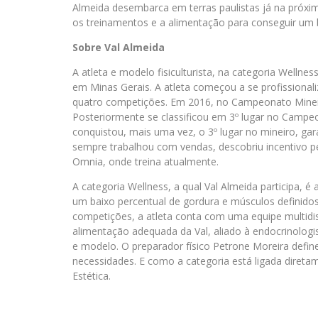
Almeida desembarca em terras paulistas já na próxi
os treinamentos e a alimentação para conseguir u
Sobre Val Almeida
A atleta e modelo fisiculturista, na categoria Wellne
em Minas Gerais. A atleta começou a se profissionali
quatro competições. Em 2016, no Campeonato Mineir
Posteriormente se classificou em 3º lugar no Campeon
conquistou, mais uma vez, o 3º lugar no mineiro, gar
sempre trabalhou com vendas, descobriu incentivo 
Omnia, onde treina atualmente.
A categoria Wellness, a qual Val Almeida participa, 
um baixo percentual de gordura e músculos definido
competições, a atleta conta com uma equipe multidisci
alimentação adequada da Val, aliado à endocrinologist
e modelo. O preparador físico Petrone Moreira defin
necessidades. E como a categoria está ligada direta
Estética.