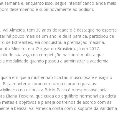
ma semana e, enquanto isso, segue intensificando ainda mais
m bom desempenho e subir novamente ao podium.
ss, Val Almeida, tem 38 anos de idade e é destaque no esporte
zar há pouco mais de um ano, e de lá para cá, participou de
o de Estreantes, ela conquistou a premiação máxima.
ato Mineiro, e o 7º lugar no Brasileiro. Já em 2017,
antindo sua vaga na competição nacional. A atleta que
pela modalidade quando passou a administrar a academia
é aquela em que a mulher não fica tão musculosa e é exigido
s. Para manter o corpo em forma e pronto para as
plinar: o nutricionista Bricio Paiva é o responsável pela
a Eliana Teixeira, que cuida do equilíbrio hormonal da atleta
e metas e objetivos e planeja os treinos de acordo com as
mente à beleza, Val Almeida conta com o suporte da Vandinha