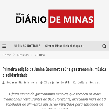
ÚLTIMAS NOTÍCIAS
Circuito Minas Musical chega a Sabará com show gratuito de Thiago Delegado, Nath Rodrigues e Tulio Araujo
Home
Notícias
Cultura
No clima do Hexa: “Passinho do Brasil”, da DJ Danny Albuquerque, é a música que embala a torcida brasileira na Copa do Mundo 2026
No clima do Hexa: “Passinho do Brasil”, da DJ Danny Albuquerque, é a música que embala a torcida brasileira na Copa do Mundo 2026
Primeira edição da Junina Gourmet reúne gastronomia, música
e solidariedade
Yan traz a turnê nacional do PagodYANdo para Belo Horizonte
Redacao Diario Mineiro
21 de junho de 2017
Cultura
,
Notícias
A festa junina da gastronomia mineira, que recebeu os mais
tradicionais restaurantes de Belo Horizonte, arrecadou mais de 10
toneladas de alimentos que serão revertidos para entidades de