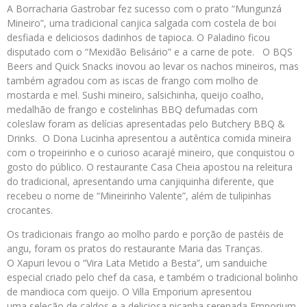
A Borracharia Gastrobar fez sucesso com o prato “Mungunzá
Mineiro”, uma tradicional canjica salgada com costela de boi
desfiada e deliciosos dadinhos de tapioca. O Paladino ficou
disputado com o “Mexidão Belisário” e a carne de pote. O BQS
Beers and Quick Snacks inovou ao levar os nachos mineiros, mas
também agradou com as iscas de frango com molho de
mostarda e mel. Sushi mineiro, salsichinha, queijo coalho,
medalhão de frango e costelinhas BBQ defumadas com
coleslaw foram as delícias apresentadas pelo Butchery BBQ &
Drinks. O Dona Lucinha apresentou a autêntica comida mineira
com o tropeirinho e o curioso acarajé mineiro, que conquistou o
gosto do público. O restaurante Casa Cheia apostou na releitura
do tradicional, apresentando uma canjiquinha diferente, que
recebeu o nome de “Mineirinho Valente”, além de tulipinhas
crocantes.
Os tradicionais frango ao molho pardo e porção de pastéis de
angu, foram os pratos do restaurante Maria das Tranças.
O Xapuri levou o “Vira Lata Metido a Besta”, um sanduiche
especial criado pelo chef da casa, e também o tradicional bolinho
de mandioca com queijo. O Villa Emporium apresentou
uma seleção de caldos e a deliciosa picanha serenada Emporium.