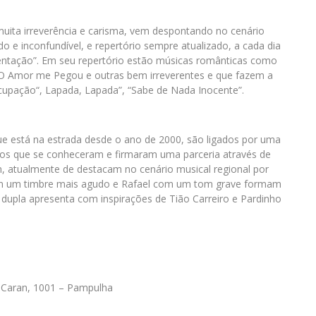
 muita irreverência e carisma, vem despontando no cenário
 e inconfundível, e repertório sempre atualizado, a cada dia
entação”. Em seu repertório estão músicas românticas como
 Amor me Pegou e outras bem irreverentes e que fazem a
cupação“, Lapada, Lapada”, “Sabe de Nada Inocente”.
que está na estrada desde o ano de 2000, são ligados por uma
igos que se conheceram e firmaram uma parceria através de
 atualmente de destacam no cenário musical regional por
com um timbre mais agudo e Rafael com um tom grave formam
 dupla apresenta com inspirações de Tião Carreiro e Pardinho
 Caran, 1001 – Pampulha