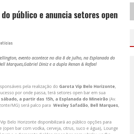
N
O CLIMA DO HEXA: “PASSINHO DO BRASIL”, DA DJ DANNY ALBUQUERQUE, É A MÚSICA QUE EMBALA A TORCIDA BRASILEIRA NA COPA DO MUNDO 2026
 do público e anuncia setores open
ODYANDO PARA BELO HORIZONTE
otícias
llington, evento acontece no dia 8 de julho, na Esplanada do
ell Marques,Gabriel Diniz e a dupla Renan & Rafael
esponsáveis pela realização do
Garota Vip Belo Horizonte
,
sucesso por onde passa, terá setores open bar em sua
, sábado, a partir das 15h, a Esplanada do Mineirão
(Av.
izonte/MG) será palco para
Wesley Safadão
,
Bell Marques
,
Vip Belo Horizonte disponibilizará ao público opções para
e (open bar com vodka, cerveja, citrus, suco e água), Lounge