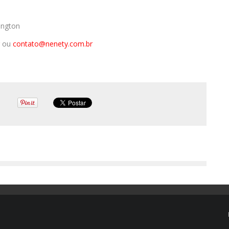
ington
ou
contato@nenety.com.br