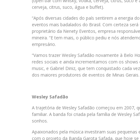
(open bar com whisky, vodka, cerveja, citrus, suco 
cerveja, citrus, suco, água e buffet).
“Após diversas cidades do país sentirem a energia do
eventos mais badalados do Brasil. Com certeza será u
proprietário da Nenety Eventos, empresa responsável 
mineira. “E tem mais, o público pediu e nós atendem
empresário.
“Vamos trazer Wesley Safadão novamente à Belo Hori
redes sociais e ainda incrementamos com os shows 
music, e Gabriel Diniz, que tem conquistado cada ve
dos maiores produtores de eventos de Minas Gerais.
Wesley Safadão
A trajetória de Wesley Safadão começou em 2007, qu
familiar. A banda foi criada pela família de Wesley 
sonhos.
Apaixonados pela música investiram suas pequenas 
com o projeto da Banda Garota Safada, que hoje se