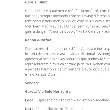
Gabriel Diniz
Gabriel Diniz é atualmente referência no forró, com
nacional, sempre inovando com seu swing diferenciado
tem conquistado mais o público com seu “Forró Ost
Meu bem Meu Mal, Teus Olhos, Sem Rumo ao Léu, O
galera dançar: “Amor de Copo”, “Minha Cara de Preo
Renan & Rafael
Duas vozes trilhando uma história. A dupla mineira 
história de amizade e ascensão profissional. Os am
apresentações em casas noturnas que ambos faziam,
representarem a música sertaneja de raiz. Renan 
a perfeita harmonia de um sertanejo autêntico que a
e Trio Parada Dura.
Serviço:
Garota Vip Belo Horizonte
Local:
Esplanada do Mineirão – Av. Antônio Abrahão
Data:
08 de julho de 2017 – sábado