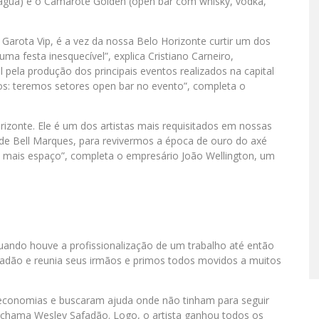
e água) e o Camarote Golden (open bar com whisky, vodka,
 Garota Vip, é a vez da nossa Belo Horizonte curtir um dos
ma festa inesquecível”, explica Cristiano Carneiro,
pela produção dos principais eventos realizados na capital
os: teremos setores open bar no evento”, completa o
zonte. Ele é um dos artistas mais requisitados em nossas
de Bell Marques, para revivermos a época de ouro do axé
z mais espaço”, completa o empresário João Wellington, um
ando houve a profissionalização de um trabalho até então
Safadão e reunia seus irmãos e primos todos movidos a muitos
economias e buscaram ajuda onde não tinham para seguir
 chama Wesley Safadão. Logo, o artista ganhou todos os