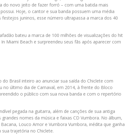
a do novo jeito de fazer forró – com uma batida mais
 possui. Hoje, o cantor e sua banda possuem uma média
festejos juninos, esse número ultrapassa a marca dos 40
Safadão bateu a marca de 100 milhões de visualizações do hit
 In Miami Beach e surpreendeu seus fãs após aparecer com
o Brasil inteiro ao anunciar sua saída do Chiclete com
 no último dia de Carnaval, em 2014, à frente do Bloco
rpreendido o público com sua nova banda e com o repertório
dível pegada na guitarra, além de canções de sua antiga
os grandes nomes da música e faixas CD Vumbora. No álbum,
r Bacana, Louco Amor e Vumbora Vumbora, inédita que ganha
a trajetória no Chiclete.