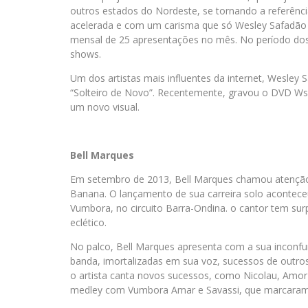
outros estados do Nordeste, se tornando a referênci
acelerada e com um carisma que só Wesley Safadão
mensal de 25 apresentações no mês. No período dos 
shows.
Um dos artistas mais influentes da internet, Wesley 
“Solteiro de Novo”. Recentemente, gravou o DVD Ws
um novo visual.
Bell Marques
Em setembro de 2013, Bell Marques chamou atenção d
Banana. O lançamento de sua carreira solo aconteceu
Vumbora, no circuito Barra-Ondina. o cantor tem su
eclético.
No palco, Bell Marques apresenta com a sua inconfun
banda, imortalizadas em sua voz, sucessos de outr
o artista canta novos sucessos, como Nicolau, Amo
medley com Vumbora Amar e Savassi, que marcaram su