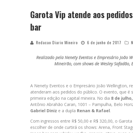
Garota Vip atende aos pedidos
YAN TRAZ A TURNÊ NACIONAL DO PAG
bar
Redacao Diario Mineiro
6 de junho de 2017
N
Realizado pela Nenety Eventos e Empresário João We
Mineirão, com shows de Wesley Safadão, B
A Nenety Eventos e o Empresário João Wellington, r
atenderam aos pedidos do público. O evento, que é 
primeira edição na capital mineira. No dia
8 de julho
Antônio Abrahão Caran, 1001 – Pampulha, Belo Hor
Gabriel Diniz
e a dupla
Renan & Rafael
.
Com ingressos entre R$ 50,00 e R$ 320,00, o Garota 
escolher de onde curtirá os shows: Arena, Front Stag