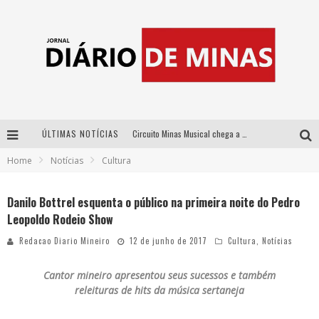
ÚLTIMAS NOTÍCIAS
Circuito Minas Musical chega a Sabará com show gratuito de Thiago Delegado, Nath Rodrigues e Tulio Araujo
Home
Notícias
Cultura
No clima do Hexa: “Passinho do Brasil”, da DJ Danny Albuquerque, é a música que embala a torcida brasileira na Copa do Mundo 2026
No clima do Hexa: “Passinho do Brasil”, da DJ Danny Albuquerque, é a música que embala a torcida brasileira na Copa do Mundo 2026
Danilo Bottrel esquenta o público na primeira noite do Pedro
Leopoldo Rodeio Show
Yan traz a turnê nacional do PagodYANdo para Belo Horizonte
Redacao Diario Mineiro
12 de junho de 2017
Cultura
,
Notícias
Cantor mineiro apresentou seus sucessos e também
releituras de hits da música sertaneja