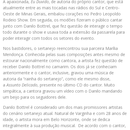
A apaixonada,
Eu Duvido
, de autoria do próprio cantor, que está
atualmente entre as mais tocadas nas rádios do Sul e Centro-
Oeste de Minas Gerais, embalou corações no Pedro Leopoldo
Rodeio Show. Em seguida, os modões fizeram o público cantar
junto com Danilo Bottrel, que fez questão de interagir o tempo
todo durante o show e usava toda a extensão da passarela para
poder interagir com todos os setores do evento.
Nos bastidores, o sertanejo reencontrou sua parceira Marília
Mendonça. Conhecida pelas suas composições antes mesmo de
estourar nacionalmente como cantora, a artista fez questão de
receber Danilo Bottrel no camarim. Os dois já se conheciam
anteriormente e o cantor, inclusive, gravou uma música de
autoria da “rainha do sertanejo”, como ele mesmo disse,
a
Assunto Delicado
, presente no último CD do cantor. Muito
simpática, a cantora gravou um vídeo com o Danilo mandando
um beijo para os seguidores dele.
Danilo Bottrel é considerado um dos mais promissores artistas
do cenário sertanejo atual. Natural de Varginha e com 28 anos de
idade, o artista mora em Belo Horizonte, onde se dedica
integralmente à sua produção musical. De acordo com o cantor,