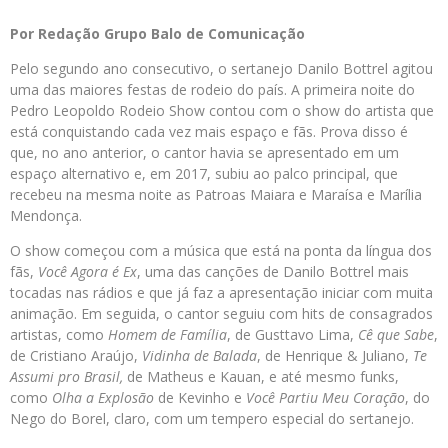
Por Redação Grupo Balo de Comunicação
Pelo segundo ano consecutivo, o sertanejo Danilo Bottrel agitou
uma das maiores festas de rodeio do país. A primeira noite do
Pedro Leopoldo Rodeio Show contou com o show do artista que
está conquistando cada vez mais espaço e fãs. Prova disso é
que, no ano anterior, o cantor havia se apresentado em um
espaço alternativo e, em 2017, subiu ao palco principal, que
recebeu na mesma noite as Patroas Maiara e Maraísa e Marília
Mendonça.
O show começou com a música que está na ponta da língua dos
fãs,
Você Agora é Ex
, uma das canções de Danilo Bottrel mais
tocadas nas rádios e que já faz a apresentação iniciar com muita
animação. Em seguida, o cantor seguiu com hits de consagrados
artistas, como
Homem de Família
, de Gusttavo Lima,
Cê que Sabe
,
de Cristiano Araújo,
Vidinha de Balada
, de Henrique & Juliano,
Te
Assumi pro Brasil,
de Matheus e Kauan, e até mesmo funks,
como
Olha a Explosão
de Kevinho e
Você Partiu Meu Coração
, do
Nego do Borel, claro, com um tempero especial do sertanejo.