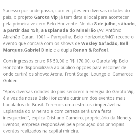
Sucesso por onde passa, com edições em diversas cidades do
país, o projeto
Garota Vip
já tem data e local para acontecer
pela primeira vez em Belo Horizonte. No dia
8 de julho, sábado,
a partir das 15h, a Esplanada do Mineirão
(Av. Antônio
Abrahão Caran, 1001 – Pampulha, Belo Horizonte/MG) recebe o
evento que contará com os shows de
Wesley Safadão
,
Bell
Marques
,
Gabriel Diniz
e a dupla
Renan & Rafael
.
Com ingressos entre R$ 50,00 e R$ 170,00, o Garota Vip Belo
Horizonte disponibilizará ao público opções para escolher de
onde curtirá os shows: Arena, Front Stage, Lounge e Camarote
Golden.
“Após diversas cidades do país sentirem a energia do Garota Vip,
é a vez da nossa Belo Horizonte curtir um dos eventos mais
badalados do Brasil. Teremos uma estrutura impecável na
Esplanada do Mineirão e com certeza será uma festa
inesquecível”, explica Cristiano Carneiro, proprietário da Nenety
Eventos, empresa responsável pela produção dos principais
eventos realizados na capital mineira.