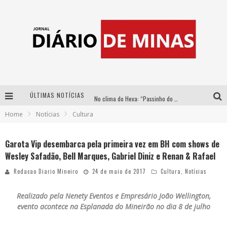
ÚLTIMAS NOTÍCIAS
No clima do Hexa: “Passinho do Brasil”, da DJ Danny Albuquerque, é a música que embala a torcida brasileira na Copa do Mundo 2026
Home
Notícias
Cultura
Yan traz a turnê nacional do PagodYANdo para Belo Horizonte
Circuito Minas Musical chega a Sabará com show gratuito de Thiago Delegado, Nath Rodrigues e Tulio Araujo
Garota Vip desembarca pela primeira vez em BH com shows de
Wesley Safadão, Bell Marques, Gabriel Diniz e Renan & Rafael
No clima do Hexa: “Passinho do Brasil”, da DJ Danny Albuquerque, é a música que embala a torcida brasileira na Copa do Mundo 2026
Redacao Diario Mineiro
24 de maio de 2017
Cultura
,
Notícias
Realizado pela Nenety Eventos e Empresário João Wellington,
evento acontece na Esplanada do Mineirão no dia 8 de julho