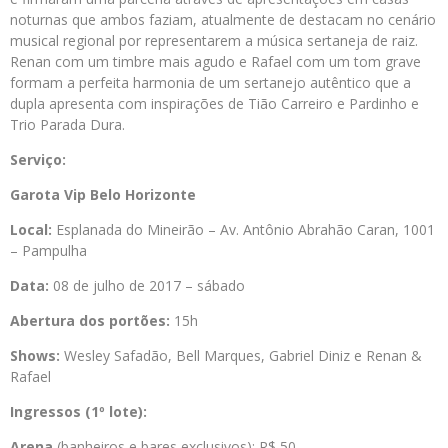
noturnas que ambos faziam, atualmente de destacam no cenário
musical regional por representarem a música sertaneja de raiz.
Renan com um timbre mais agudo e Rafael com um tom grave
formam a perfeita harmonia de um sertanejo autêntico que a
dupla apresenta com inspirações de Tião Carreiro e Pardinho e
Trio Parada Dura.
Serviço:
Garota Vip Belo Horizonte
Local:
Esplanada do Mineirão – Av. Antônio Abrahão Caran, 1001
– Pampulha
Data:
08 de julho de 2017 – sábado
Abertura dos portões:
15h
Shows:
Wesley Safadão, Bell Marques, Gabriel Diniz e Renan &
Rafael
Ingressos (1º lote):
Arena
(banheiros e bares exclusivos): R$ 50