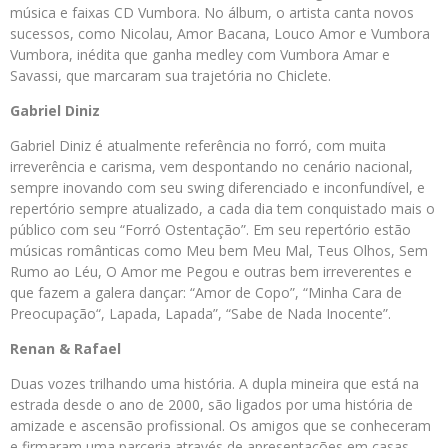
música e faixas CD Vumbora. No álbum, o artista canta novos
sucessos, como Nicolau, Amor Bacana, Louco Amor e Vumbora
Vumbora, inédita que ganha medley com Vumbora Amar e
Savassi, que marcaram sua trajetória no Chiclete.
Gabriel Diniz
Gabriel Diniz é atualmente referência no forró, com muita
irreverência e carisma, vem despontando no cenário nacional,
sempre inovando com seu swing diferenciado e inconfundível, e
repertório sempre atualizado, a cada dia tem conquistado mais o
público com seu “Forró Ostentação”. Em seu repertório estão
músicas românticas como Meu bem Meu Mal, Teus Olhos, Sem
Rumo ao Léu, O Amor me Pegou e outras bem irreverentes e
que fazem a galera dançar: “Amor de Copo”, “Minha Cara de
Preocupação“, Lapada, Lapada”, “Sabe de Nada Inocente”.
Renan & Rafael
Duas vozes trilhando uma história. A dupla mineira que está na
estrada desde o ano de 2000, são ligados por uma história de
amizade e ascensão profissional. Os amigos que se conheceram
e firmaram uma parceria através de apresentações em casas