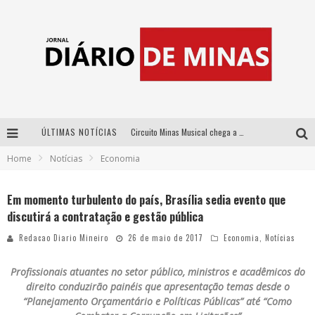
ÚLTIMAS NOTÍCIAS
Circuito Minas Musical chega a Sabará com show gratuito de Thiago Delegado, Nath Rodrigues e Tulio Araujo
Home
Notícias
Economia
No clima do Hexa: “Passinho do Brasil”, da DJ Danny Albuquerque, é a música que embala a torcida brasileira na Copa do Mundo 2026
No clima do Hexa: “Passinho do Brasil”, da DJ Danny Albuquerque, é a música que embala a torcida brasileira na Copa do Mundo 2026
Em momento turbulento do país, Brasília sedia evento que
discutirá a contratação e gestão pública
Yan traz a turnê nacional do PagodYANdo para Belo Horizonte
Redacao Diario Mineiro
26 de maio de 2017
Economia
,
Notícias
Profissionais atuantes no setor público, ministros e acadêmicos do
direito conduzirão painéis que apresentação temas desde o
“Planejamento Orçamentário e Políticas Públicas” até “Como