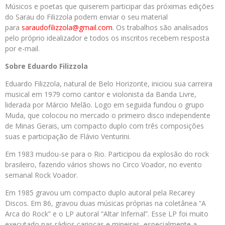
Músicos e poetas que quiserem participar das próximas edições
do Sarau do Filizzola podem enviar o seu material
para
saraudofilizzola@gmail.com
. Os trabalhos são analisados
pelo próprio idealizador e todos os inscritos recebem resposta
por e-mail.
Sobre Eduardo Filizzola
Eduardo Filizzola, natural de Belo Horizonte, iniciou sua carreira
musical em 1979 como cantor e violonista da Banda Livre,
liderada por Márcio Melão. Logo em seguida fundou o grupo
Muda, que colocou no mercado o primeiro disco independente
de Minas Gerais, um compacto duplo com três composições
suas e participação de Flávio Venturini.
Em 1983 mudou-se para o Rio. Participou da explosão do rock
brasileiro, fazendo vários shows no Circo Voador, no evento
semanal Rock Voador.
Em 1985 gravou um compacto duplo autoral pela Recarey
Discos. Em 86, gravou duas músicas próprias na coletânea “A
Arca do Rock” e o LP autoral “Altar Infernal”. Esse LP foi muito
executado nas rádios cariocas e mineiras, especialmente a