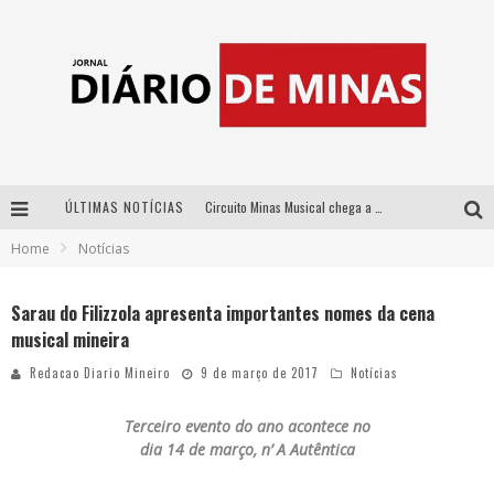
ÚLTIMAS NOTÍCIAS
Circuito Minas Musical chega a Sabará com show gratuito de Thiago Delegado, Nath Rodrigues e Tulio Araujo
Home
Notícias
No clima do Hexa: “Passinho do Brasil”, da DJ Danny Albuquerque, é a música que embala a torcida brasileira na Copa do Mundo 2026
No clima do Hexa: “Passinho do Brasil”, da DJ Danny Albuquerque, é a música que embala a torcida brasileira na Copa do Mundo 2026
Sarau do Filizzola apresenta importantes nomes da cena
musical mineira
Yan traz a turnê nacional do PagodYANdo para Belo Horizonte
Redacao Diario Mineiro
9 de março de 2017
Notícias
Terceiro evento do ano acontece no
dia
14 de março,
n’ A Autêntica