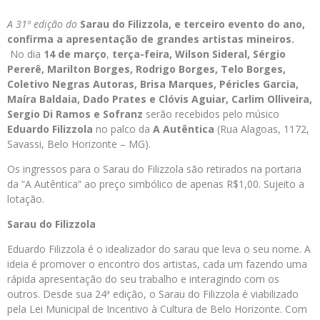
A 31ª edição do
Sarau do Filizzola
,
e terceiro evento do ano,
confirma a apresentação de grandes artistas mineiros.
No dia
14 de março
,
terça-feira,
Wilson Sideral, Sérgio
Pererê, Marilton Borges, Rodrigo Borges, Telo Borges,
Coletivo Negras Autoras, Brisa Marques, Péricles Garcia,
Maíra Baldaia, Dado Prates e Clóvis Aguiar, Carlim Olliveira,
Sergio Di Ramos e Sofranz
serão recebidos pelo músico
Eduardo Filizzola
no palco da
A Autêntica
(Rua Alagoas, 1172,
Savassi, Belo Horizonte – MG).
Os ingressos para o Sarau do Filizzola são retirados na portaria
da “A Autêntica” ao preço simbólico de apenas R$1,00. Sujeito a
lotação.
Sarau do Filizzola
Eduardo Filizzola é o idealizador do sarau que leva o seu nome. A
ideia é promover o encontro dos artistas, cada um fazendo uma
rápida apresentação do seu trabalho e interagindo com os
outros. Desde sua 24ª edição, o Sarau do Filizzola é viabilizado
pela Lei Municipal de Incentivo à Cultura de Belo Horizonte. Com