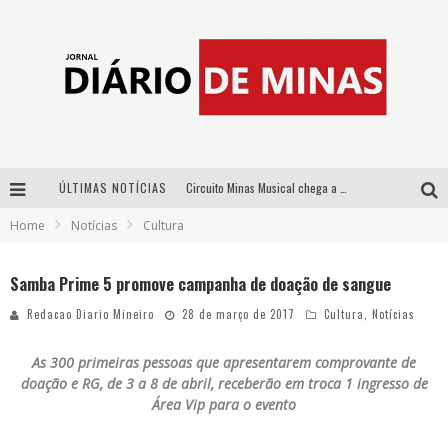
ÚLTIMAS NOTÍCIAS
Circuito Minas Musical chega a Sabará com show gratuito de Thiago Delegado, Nath Rodrigues e Tulio Araujo
Home
Notícias
Cultura
No clima do Hexa: “Passinho do Brasil”, da DJ Danny Albuquerque, é a música que embala a torcida brasileira na Copa do Mundo 2026
No clima do Hexa: “Passinho do Brasil”, da DJ Danny Albuquerque, é a música que embala a torcida brasileira na Copa do Mundo 2026
Samba Prime 5 promove campanha de doação de sangue
Yan traz a turnê nacional do PagodYANdo para Belo Horizonte
Redacao Diario Mineiro
28 de março de 2017
Cultura
,
Notícias
As 300 primeiras pessoas que apresentarem comprovante de
doação e RG, de 3 a 8 de abril, receberão em troca 1 ingresso de
Área Vip para o evento