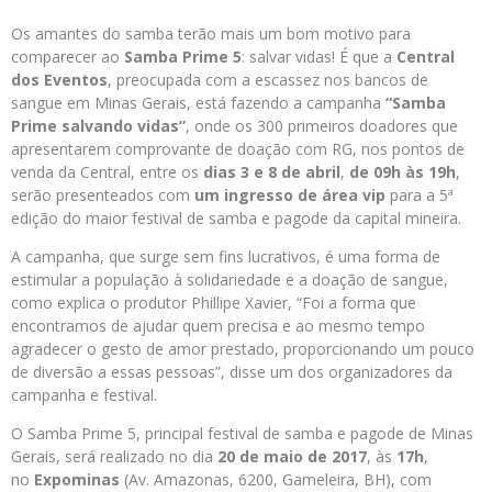
Os amantes do samba terão mais um bom motivo para
comparecer ao
Samba Prime 5
: salvar vidas! É que a
Central
dos Eventos
, preocupada com a escassez nos bancos de
sangue em Minas Gerais, está fazendo a campanha
“Samba
Prime salvando vidas”
, onde os 300 primeiros doadores que
apresentarem comprovante de doação com RG, nos pontos de
venda da Central, entre os
dias 3 e 8 de abril
,
de 09h às 19h
,
serão presenteados com
um ingresso de área vip
para a 5ª
edição do maior festival de samba e pagode da capital mineira.
A campanha, que surge sem fins lucrativos, é uma forma de
estimular a população à solidariedade e a doação de sangue,
como explica o produtor Phillipe Xavier, “Foi a forma que
encontramos de ajudar quem precisa e ao mesmo tempo
agradecer o gesto de amor prestado, proporcionando um pouco
de diversão a essas pessoas”, disse um dos organizadores da
campanha e festival.
O Samba Prime 5, principal festival de samba e pagode de Minas
Gerais, será realizado no dia
20 de maio de 2017
, às
17h
,
no
Expominas
(Av. Amazonas, 6200, Gameleira, BH), com