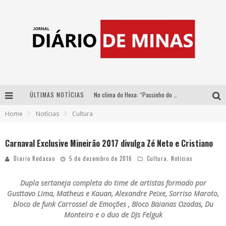
ÚLTIMAS NOTÍCIAS
No clima do Hexa: “Passinho do Brasil”, da DJ Danny Albuquerque, é a música que embala a torcida brasileira na Copa do Mundo 2026
Home
Notícias
Cultura
Yan traz a turnê nacional do PagodYANdo para Belo Horizonte
Circuito Minas Musical chega a Sabará com show gratuito de Thiago Delegado, Nath Rodrigues e Tulio Araujo
Carnaval Exclusive Mineirão 2017 divulga Zé Neto e Cristiano
No clima do Hexa: “Passinho do Brasil”, da DJ Danny Albuquerque, é a música que embala a torcida brasileira na Copa do Mundo 2026
Diario Redacao
5 de dezembro de 2016
Cultura
,
Notícias
Dupla sertaneja completa do time de artistas formado por
Gusttavo Lima, Matheus e Kauan, Alexandre Peixe, Sorriso Maroto,
bloco de funk Carrossel de Emoções , Bloco Baianas Ozadas, Du
Monteiro e o duo de DJs Felguk