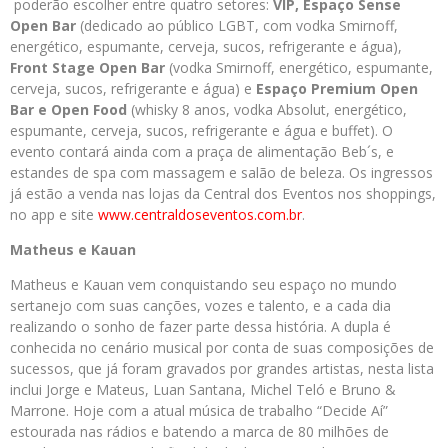
poderão escolher entre quatro setores:
VIP, Espaço Sense
Open Bar
(dedicado ao público LGBT, com vodka Smirnoff,
energético, espumante, cerveja, sucos, refrigerante e água),
Front Stage Open Bar
(vodka Smirnoff, energético, espumante,
cerveja, sucos, refrigerante e água) e
Espaço Premium Open
Bar e Open Food
(whisky 8 anos, vodka Absolut, energético,
espumante, cerveja, sucos, refrigerante e água e buffet). O
evento contará ainda com a praça de alimentação Beb´s, e
estandes de spa com massagem e salão de beleza. Os ingressos
já estão a venda nas lojas da Central dos Eventos nos shoppings,
no app e site
www.centraldoseventos.com.br
.
Matheus e Kauan
Matheus e Kauan vem conquistando seu espaço no mundo
sertanejo com suas canções, vozes e talento, e a cada dia
realizando o sonho de fazer parte dessa história. A dupla é
conhecida no cenário musical por conta de suas composições de
sucessos, que já foram gravados por grandes artistas, nesta lista
inclui Jorge e Mateus, Luan Santana, Michel Teló e Bruno &
Marrone. Hoje com a atual música de trabalho “Decide Aí”
estourada nas rádios e batendo a marca de 80 milhões de