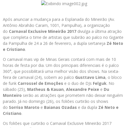
Após anunciar a mudança para a Esplanada do Mineirão (Av.
Antônio Abrahão Caram, 1001, Pampulha), a organização
do
Carnaval Exclusive Mineirão 2017
divulga a última atração
que completa o time de artistas que subirão ao palco no Gigante
da Pampulha de 24 a 26 de fevereiro, a dupla sertaneja
Zé Neto
e Cristiano
.
O carnaval mais vip de Minas Gerais contará com mais de 10
horas de festa por dia. Um dos principais diferenciais é o palco
360°, que possibilitará uma melhor visão dos shows. Na sexta-
feira de carnaval (24), sobem ao palco
Gusttavo Lima
, o bloco
de funk
Carrossel de Emoções
e o duo de DJs
Felguk
. No
sábado (25),
Matheus & Kauan
,
Alexandre Peixe
e
Du
Monteiro
serão as atrações que prometem não deixar ninguém
parado. Já no domingo (26), os foliões curtirão os shows
do
Sorriso Maroto
e
Baianas Ozadas
e da dupla
Zé Neto e
Cristiano
.
Os foliões que curtirão o Carnaval Exclusive Mineirão 2017