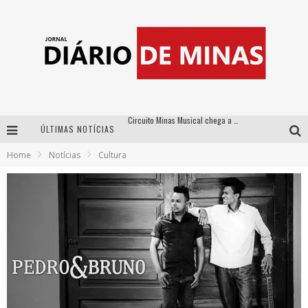
ÚLTIMAS NOTÍCIAS
No clima do Hexa: “Passinho do Brasil”, da DJ Danny Albuquerque, é a música que embala a torcida brasileira na Copa do Mundo 2026
Home
Notícias
Cultura
No clima do Hexa: “Passinho do Brasil”, da DJ Danny Albuquerque, é a música que embala a torcida brasileira na Copa do Mundo 2026
Yan traz a turnê nacional do PagodYANdo para Belo Horizonte
Circuito Minas Musical chega a Sabará com show gratuito de Thiago Delegado, Nath Rodrigues e Tulio Araujo