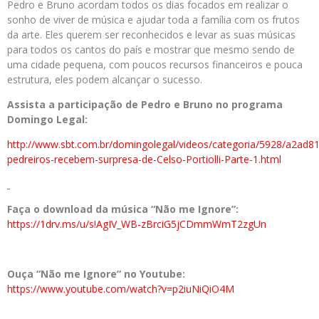
Pedro e Bruno acordam todos os dias focados em realizar o
sonho de viver de música e ajudar toda a família com os frutos
da arte. Eles querem ser reconhecidos e levar as suas músicas
para todos os cantos do país e mostrar que mesmo sendo de
uma cidade pequena, com poucos recursos financeiros e pouca
estrutura, eles podem alcançar o sucesso.
Assista a participação de Pedro e Bruno no programa
Domingo Legal:
http://www.sbt.com.br/domingolegal/videos/categoria/5928/a2ad
pedreiros-recebem-surpresa-de-Celso-Portiolli-Parte-1.html
Faça o download da música “Não me Ignore”:
https://1drv.ms/u/s!AgIV_WB-zBrciG5jCDmmWmT2zgUn
Ouça “Não me Ignore” no Youtube:
https://www.youtube.com/watch?v=p2iuNiQiO4M