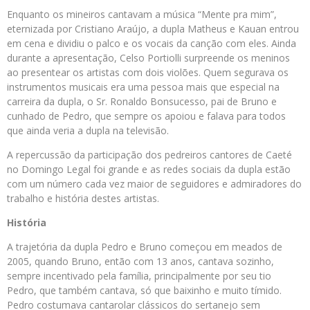
Enquanto os mineiros cantavam a música “Mente pra mim”,
eternizada por Cristiano Araújo, a dupla Matheus e Kauan entrou
em cena e dividiu o palco e os vocais da canção com eles. Ainda
durante a apresentação, Celso Portiolli surpreende os meninos
ao presentear os artistas com dois violões. Quem segurava os
instrumentos musicais era uma pessoa mais que especial na
carreira da dupla, o Sr. Ronaldo Bonsucesso, pai de Bruno e
cunhado de Pedro, que sempre os apoiou e falava para todos
que ainda veria a dupla na televisão.
A repercussão da participação dos pedreiros cantores de Caeté
no Domingo Legal foi grande e as redes sociais da dupla estão
com um número cada vez maior de seguidores e admiradores do
trabalho e história destes artistas.
História
A trajetória da dupla Pedro e Bruno começou em meados de
2005, quando Bruno, então com 13 anos, cantava sozinho,
sempre incentivado pela família, principalmente por seu tio
Pedro, que também cantava, só que baixinho e muito tímido.
Pedro costumava cantarolar clássicos do sertanejo sem