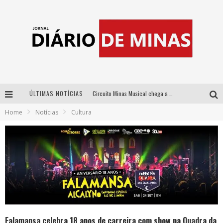
ÚLTIMAS NOTÍCIAS
Circuito Minas Musical chega a Sabará com show gratuito de Thiago Delegado, Nath Rodrigues e Tulio Araujo
Home
Notícias
Cultura
No clima do Hexa: “Passinho do Brasil”, da DJ Danny Albuquerque, é a música que embala a torcida brasileira na Copa do Mundo 2026
No clima do Hexa: “Passinho do Brasil”, da DJ Danny Albuquerque, é a música que embala a torcida brasileira na Copa do Mundo 2026
Yan traz a turnê nacional do PagodYANdo para Belo Horizonte
Falamansa celebra 18 anos de carreira com show na Quadra da