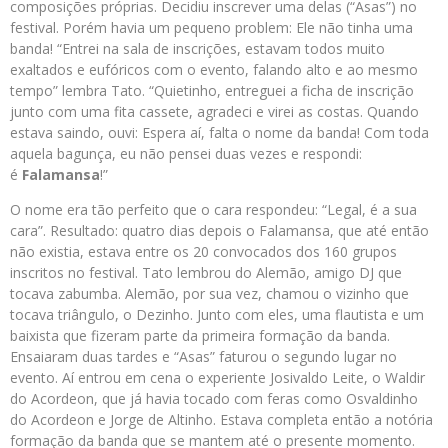
composições próprias. Decidiu inscrever uma delas (“Asas”) no
festival. Porém havia um pequeno problem: Ele não tinha uma
banda! “Entrei na sala de inscrições, estavam todos muito
exaltados e eufóricos com o evento, falando alto e ao mesmo
tempo” lembra Tato. “Quietinho, entreguei a ficha de inscrição
junto com uma fita cassete, agradeci e virei as costas. Quando
estava saindo, ouvi: Espera aí, falta o nome da banda! Com toda
aquela bagunça, eu não pensei duas vezes e respondi:
é
Falamansa
!”
O nome era tão perfeito que o cara respondeu: “Legal, é a sua
cara”. Resultado: quatro dias depois o Falamansa, que até então
não existia, estava entre os 20 convocados dos 160 grupos
inscritos no festival. Tato lembrou do Alemão, amigo DJ que
tocava zabumba. Alemão, por sua vez, chamou o vizinho que
tocava triângulo, o Dezinho. Junto com eles, uma flautista e um
baixista que fizeram parte da primeira formação da banda.
Ensaiaram duas tardes e “Asas” faturou o segundo lugar no
evento. Aí entrou em cena o experiente Josivaldo Leite, o Waldir
do Acordeon, que já havia tocado com feras como Osvaldinho
do Acordeon e Jorge de Altinho. Estava completa então a notória
formação da banda que se mantem até o presente momento.