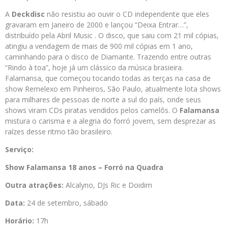
A
Deckdisc
não resistiu ao ouvir o CD independente que eles
gravaram em Janeiro de 2000 e lançou “Deixa Entrar…”,
distribuído pela Abril Music . O disco, que saiu com 21 mil cópias,
atingiu a vendagem de mais de 900 mil cópias em 1 ano,
caminhando para o disco de Diamante. Trazendo entre outras
“Rindo à toa”, hoje já um clássico da música brasieira.
Falamansa, que começou tocando todas as terças na casa de
show Remelexo em Pinheiros, São Paulo, atualmente lota shows
para milhares de pessoas de norte a sul do país, onde seus
shows viram CDs piratas vendidos pelos camelôs. O
Falamansa
mistura o carisma e a alegria do forró jovem, sem desprezar as
raízes desse ritmo tão brasileiro.
Serviço:
Show Falamansa 18 anos – Forró na Quadra
Outra atrações:
Alcalyno, DJs Ric e Doidim
Data:
24 de setembro, sábado
Horário:
17h