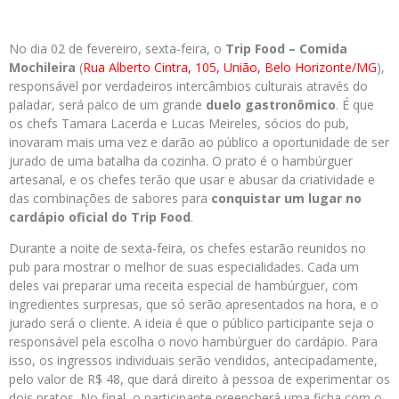
No dia 02 de fevereiro, sexta-feira, o
Trip Food – Comida
Mochileira
(
Rua Alberto Cintra, 105, União, Belo Horizonte/MG
),
responsável por verdadeiros intercâmbios culturais através do
paladar, será palco de um grande
duelo gastronômico
. É que
os chefs Tamara Lacerda e Lucas Meireles, sócios do pub,
inovaram mais uma vez e darão ao público a oportunidade de ser
jurado de uma batalha da cozinha. O prato é o hambúrguer
artesanal, e os chefes terão que usar e abusar da criatividade e
das combinações de sabores para
conquistar um lugar no
cardápio oficial do Trip Food
.
Durante a noite de sexta-feira, os chefes estarão reunidos no
pub para mostrar o melhor de suas especialidades. Cada um
deles vai preparar uma receita especial de hambúrguer, com
ingredientes surpresas, que só serão apresentados na hora, e o
jurado será o cliente. A ideia é que o público participante seja o
responsável pela escolha o novo hambúrguer do cardápio. Para
isso, os ingressos individuais serão vendidos, antecipadamente,
pelo valor de R$ 48, que dará direito à pessoa de experimentar os
dois pratos. No final, o participante preencherá uma ficha com o