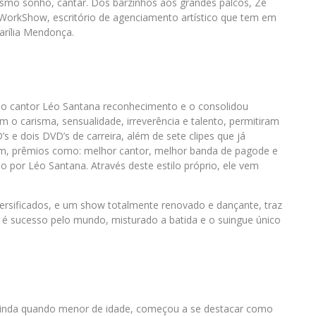
esmo sonho, cantar. Dos barzinhos aos grandes palcos, Zé
 WorkShow, escritório de agenciamento artístico que tem em
arília Mendonça.
ao cantor Léo Santana reconhecimento e o consolidou
o carisma, sensualidade, irreverência e talento, permitiram
s e dois DVD’s de carreira, além de sete clipes que já
em, prêmios como: melhor cantor, melhor banda de pagode e
do por Léo Santana. Através deste estilo próprio, ele vem
ersificados, e um show totalmente renovado e dançante, traz
 é sucesso pelo mundo, misturado a batida e o suingue único
Ainda quando menor de idade, começou a se destacar como