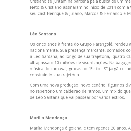
Cristiano se juntam na parceria pela busca de um m
Neto & Cristiano assinaram no início de 2014 com a
seu cast Henrique & Juliano, Marcos & Fernando e M
Léo Santana
Os cinco anos à frente do Grupo Parangolé, rendeu 
nacionalmente. Sua presença marcante, somados com 
à Léo Santana, ao longo de sua trajetória, quatro CD’
ultrapassam 10 milhões de visualizações. Na bagag
música do carnaval, graças ao “Estilo LS” jargão usa
construindo sua trajetória.
Com uma nova produção, novo cenário, figurinos div
no repertório um caldeirão de ritmos, um mix do que
de Léo Santana que vai passear por vários estilos.
Marília Mendonça
Marília Mendonça é goiana, e tem apenas 20 anos. 