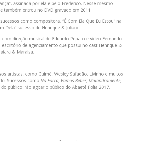
nça”, assinada por ela e pelo Frederico. Nesse mesmo
 que também entrou no DVD gravado em 2011.
 sucessos como compositora, “É Com Ela Que Eu Estou” na
Bem Dela” sucesso de Henrique & Juliano.
 com direção musical de Eduardo Pepato e vídeo Fernando
w, escritório de agenciamento que possui no cast Henrique &
aiara & Maraísa.
sos artistas, como Guimê, Wesley Safadão, Livinho e muitos
ado. Sucessos como
Na Farra, Vamos Beber, Malandramente,
do público irão agitar o público do Abaeté Folia 2017.