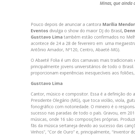
Minas, que ainda 
Pouco depois de anunciar a cantora
Marília Mendo
Eventos
divulga o show do maior DJ do Brasil
, Denn
Gusttavo Lima
também estão confirmados no Melhor
acontece de 24 a 28 de fevereiro em uma megaestr
Antônio Amador, Nº120, Centro, Abaeté-MG).
O Abaeté Folia é um dos carnavais mais tradicionais 
principalmente jovens universitários de todo o Brasi
proporcionam experiências inesquecíveis aos foliões
Gusttavo Lima
Cantor, músico e compositor. Essa é a definição do a
Presidente Olegário (MG), que toca violão, viola, gui
fonográfico com notoriedade. O mineiro é o respons
sucesso nas paradas de todo o país. Gravou, em 20
músicas, onde 16 são composições próprias. Produz
fãs da música sertaneja devido ao sucesso das canç
Vinhos”, “Cor de Ouro” e, principalmente, “Inventor 