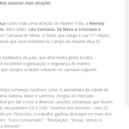
deve anunciar mais atrações
nça
como mais uma atração do Abaeté Folia, a
Nenety
is
. Além deles,
Léo Santana
,
Zé Neto e Cristiano e
 Carnaval de Minas. A festa, que chega à sua 11ª edição,
utura que será montada no Campo do Abaeté (Rua Dr.
e badalados do país, que atrai muita gente bonita,
l. A excelente organização e segurança do evento
, que sempre acabam voltando no carnaval seguinte.
rtista sertanejo Gusttavo Lima. O autodidata da cidade de
tarra, bateria, baixo e sanfona, chegou ao mercado
ável por dar o tom a diversas canções sertanejas que fazem
10, seu primeiro CD e DVD “Inventor dos Amores”, com 22
ido por Pinócchio, o trabalho ganhou destaque no meio dos
ões: “Caso Consumado”, “Revelação”, “Rosas, Versos e
dos Amores”.