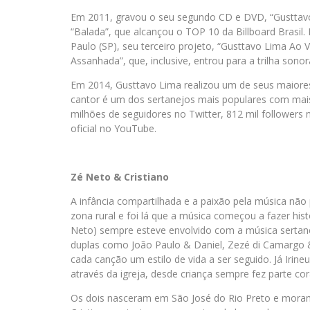
Em 2011, gravou o seu segundo CD e DVD, “Gusttavo L
“Balada”, que alcançou o TOP 10 da Billboard Brasil
Paulo (SP), seu terceiro projeto, “Gusttavo Lima Ao 
Assanhada”, que, inclusive, entrou para a trilha sono
Em 2014, Gusttavo Lima realizou um de seus maiores
cantor é um dos sertanejos mais populares com mais
milhões de seguidores no Twitter, 812 mil followers
oficial no YouTube.
Zé Neto & Cristiano
A infância compartilhada e a paixão pela música não 
zona rural e foi lá que a música começou a fazer hist
Neto) sempre esteve envolvido com a música sertanej
duplas como João Paulo & Daniel, Zezé di Camargo
cada canção um estilo de vida a ser seguido. Já Irin
através da igreja, desde criança sempre fez parte cor
Os dois nasceram em São José do Rio Preto e mora