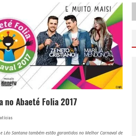
N
O CLIMA DO HEXA: “PASSINHO DO BRASIL”, DA DJ DANNY ALBUQUERQUE, É A MÚSICA QUE EMBALA A TORCIDA BRASILEIRA NA COPA DO MUNDO 2026
ODYANDO PARA BELO HORIZONTE
a no Abaeté Folia 2017
otícias
a e Léo Santana também estão garantidos no Melhor Carnaval de