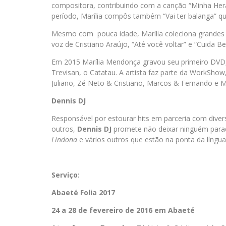
compositora, contribuindo com a canção “Minha Hera
período, Marília compôs também “Vai ter balanga”
Mesmo com pouca idade, Marília coleciona grandes
voz de Cristiano Araújo, “Até você voltar” e “Cuida 
Em 2015 Marília Mendonça gravou seu primeiro DVD,
Trevisan, o Catatau. A artista faz parte da WorkSho
Juliano, Zé Neto & Cristiano, Marcos & Fernando e M
Dennis DJ
Responsável por estourar hits em parceria com diver
outros,
Dennis DJ
promete não deixar ninguém par
Lindona
e vários outros que estão na ponta da língua 
Serviço:
Abaeté Folia 2017
24 a 28 de fevereiro de 2016 em Abaeté