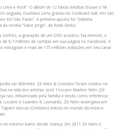
ima e Você”. O álbum de 12 faixas inéditas trouxe o hit
. Em seguida, Gusttavo Lima gravou no Credicard Hall, em São
Vivo Em São Paulo”. A primeira aposta foi “Gatinha
ra da novela “Salve Jorge”, da Rede Globo.
 sonhos, a gravação de um DVD acústico. Na internet, o
 de 9,7 milhões de curtidas em sua página no Facebook, 4
 no Instagram e mais de 175 milhões exibições em seu canal
podia ser diferente. Zé Neto & Cristiano foram criados na
ória na vida dos artistas. José Toscano Martins Neto (Zé
a raiz, influenciado pela família e tendo como referência
 & Luciano e Leandro & Leonardo, Zé Neto enxergava em
eu Táparo Vaccari (Cristiano) entrou no mundo da música
ais.
m no mesmo bairro desde criança. Em 2011 Zé Neto e