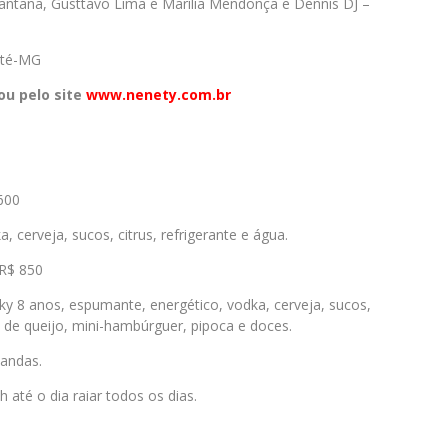
antana, Gusttavo Lima e Marília Mendonça e Dennis DJ –
eté-MG
ou pelo site
www.nenety.com.br
600
 cerveja, sucos, citrus, refrigerante e água.
R$ 850
ky 8 anos, espumante, energético, vodka, cerveja, sucos,
o de queijo, mini-hambúrguer, pipoca e doces.
andas.
até o dia raiar todos os dias.