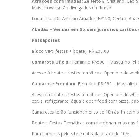
Atrações confirmadas:
Zé Neto & Cristiano, Léo S
Mais shows serão divulgados em breve
Local:
Rua Dr. Antônio Amador, Nº120, Centro, Aba
Abadás – Vendas em 6 x sem juros nos cartões 
Passaportes
Bloco VIP:
(festas + boate): R$ 200,00
Camarote Oficial:
Feminino R$500 | Masculino R$ 
Acesso à boate e festas temáticas. Open bar de vodka,
Camarote Premium:
Feminino R$ 690 | Masculino 
Acesso à boate e festas temáticas. Open bar de whis
citrus, refrigerante, água e open food com pizza, pã
Camarotes terão funcionamento de 18h às 1h com b
Boate e Festas Temáticas com funcionamento das 1h 
Para compras pelo site é cobrada a taxa de 10%.