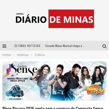
ÚLTIMAS NOTÍCIAS
Circuito Minas Musical chega a Sabará com show gratuito de Thiago Delegado, Nath Rodrigues e Tulio Araujo
Home
Notícias
Cultura
No clima do Hexa: “Passinho do Brasil”, da DJ Danny Albuquerque, é a música que embala a torcida brasileira na Copa do Mundo 2026
No clima do Hexa: “Passinho do Brasil”, da DJ Danny Albuquerque, é a música que embala a torcida brasileira na Copa do Mundo 2026
Yan traz a turnê nacional do PagodYANdo para Belo Horizonte
Bloco Pirraça 2016 conta com o sucesso do Camarote Sense