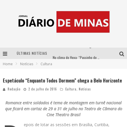
ÚLTIMAS NOTÍCIAS
No clima do Hexa: “Passinho do Brasil”, da DJ Danny Albuquerque, é a música que embala a torcida brasileira na Copa do Mundo 2026
Home
Notícias
Cultura
No clima do Hexa: “Passinho do Brasil”, da DJ Danny Albuquerque, é a música que embala a torcida brasileira na Copa do Mundo 2026
Yan traz a turnê nacional do PagodYANdo para Belo Horizonte
Espetáculo “Enquanto Todos Dormem” chega a Belo Horizonte
Circuito Minas Musical chega a Sabará com show gratuito de Thiago Delegado, Nath Rodrigues e Tulio Araujo
Redação
2 de julho de 2016
Cultura
,
Notícias
Romance entre soldados é tema de montagem em turnê nacional
que ficará em cartaz de 29 a 31 de julho no Teatro de Câmara do
Cine Theatro Brasil
epois de lotar as sessões em Brasília, Curitiba,