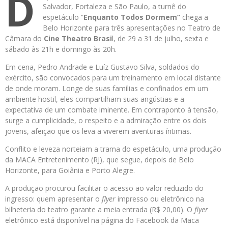
D
Salvador, Fortaleza e São Paulo, a turnê do
espetáculo “
Enquanto Todos Dormem”
chega a
Belo Horizonte para três apresentações no Teatro de
Câmara do
Cine Theatro Brasi
l, de 29 a 31 de julho, sexta e
sábado às 21h e domingo às 20h.
Em cena, Pedro Andrade e Luíz Gustavo Silva, soldados do
exército, são convocados para um treinamento em local distante
de onde moram. Longe de suas famílias e confinados em um
ambiente hostil, eles compartilham suas angústias e a
expectativa de um combate iminente. Em contraponto à tensão,
surge a cumplicidade, o respeito e a admiração entre os dois
jovens, afeição que os leva a viverem aventuras íntimas.
Conflito e leveza norteiam a trama do espetáculo, uma produção
da MACA Entretenimento (RJ), que segue, depois de Belo
Horizonte, para Goiânia e Porto Alegre.
A produção procurou facilitar o acesso ao valor reduzido do
ingresso: quem apresentar o
flyer
impresso ou eletrônico na
bilheteria do teatro garante a meia entrada (R$ 20,00). O
flyer
eletrônico está disponível na página do Facebook da Maca