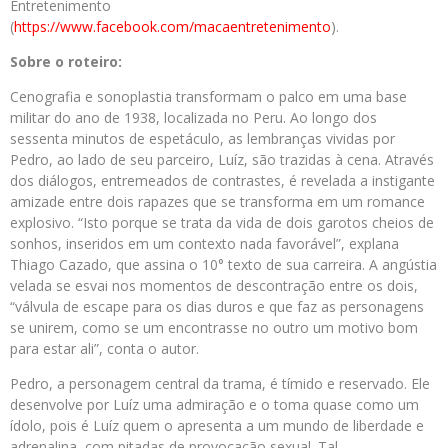
Entretenimento
(
https://www.facebook.com/macaentretenimento
).
Sobre o roteiro:
Cenografia e sonoplastia transformam o palco em uma base
militar do ano de 1938, localizada no Peru. Ao longo dos
sessenta minutos de espetáculo, as lembranças vividas por
Pedro, ao lado de seu parceiro, Luíz, são trazidas à cena. Através
dos diálogos, entremeados de contrastes, é revelada a instigante
amizade entre dois rapazes que se transforma em um romance
explosivo. “Isto porque se trata da vida de dois garotos cheios de
sonhos, inseridos em um contexto nada favorável”, explana
Thiago Cazado, que assina o 10° texto de sua carreira. A angústia
velada se esvai nos momentos de descontração entre os dois,
“válvula de escape para os dias duros e que faz as personagens
se unirem, como se um encontrasse no outro um motivo bom
para estar ali”, conta o autor.
Pedro, a personagem central da trama, é tímido e reservado. Ele
desenvolve por Luíz uma admiração e o toma quase como um
ídolo, pois é Luíz quem o apresenta a um mundo de liberdade e
adrenalina, com pitadas de provocação sexual. Tal