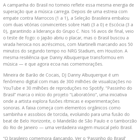
A campanha do Brasil no torneio reflete essa mesma energia de
superação que a música carrega. Depois de uma estreia com
empate contra Marrocos (1 a 1), a Seleção Brasileira embalou
com duas vitórias convincentes sobre Haiti (3 a 0) e Escócia (3 a
0), garantindo a liderança do Grupo C. Nos 16 avos de final, veio
o teste de fogo: o Japão abriu o placar, mas o Brasil buscou a
virada heroica nos acréscimos, com Martinelli marcando aos 50
minutos do segundo tempo no NRG Stadium, em Houston. A
mesma resiliência que Danny Albuquerque transformou em
música — e que agora ecoa nas comemorações.
Mineira de Barão de Cocais, DJ Danny Albuquerque é um
fenômeno digital com mais de 300 milhões de visualizações no
YouTube e 30 milhões de reproduções no Spotify. “Passinho do
Brasil” marca o início do projeto “Laboratório”, uma iniciativa
onde a artista explora fusões rítmicas e experimentações
sonoras. A faixa começa com elementos orgânicos como
sambinha e assobios de torcida, evoluindo para uma fusão do
beat de Belo Horizonte, o Mandelão de São Paulo e o tamborzão
do Rio de Janeiro — uma verdadeira viagem musical pelo Brasil.
“O brasileiro comemora dançando. Ver o ‘Passinho do Brasil’