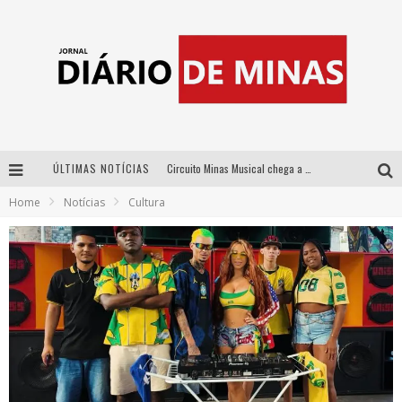
ÚLTIMAS NOTÍCIAS
Circuito Minas Musical chega a Sabará com show gratuito de Thiago Delegado, Nath Rodrigues e Tulio Araujo
Home
Notícias
Cultura
No clima do Hexa: “Passinho do Brasil”, da DJ Danny Albuquerque, é a música que embala a torcida brasileira na Copa do Mundo 2026
No clima do Hexa: “Passinho do Brasil”, da DJ Danny Albuquerque, é a música que embala a torcida brasileira na Copa do Mundo 2026
Yan traz a turnê nacional do PagodYANdo para Belo Horizonte