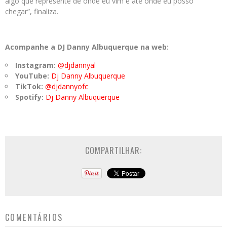
algo que represente de onde eu vim e até onde eu posso
chegar”, finaliza.
Acompanhe a DJ Danny Albuquerque na web:
Instagram:
@djdannyal
YouTube:
Dj Danny Albuquerque
TikTok:
@djdannyofc
Spotify:
Dj Danny Albuquerque
COMPARTILHAR:
COMENTÁRIOS