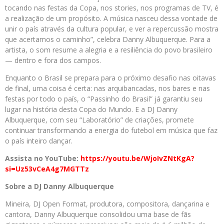
tocando nas festas da Copa, nos stories, nos programas de TV, é
a realização de um propósito. A música nasceu dessa vontade de
unir o país através da cultura popular, e ver a repercussão mostra
que acertamos o caminho”, celebra Danny Albuquerque. Para a
artista, o som resume a alegria e a resiliência do povo brasileiro
— dentro e fora dos campos.
Enquanto o Brasil se prepara para o próximo desafio nas oitavas
de final, uma coisa é certa: nas arquibancadas, nos bares e nas
festas por todo o país, o “Passinho do Brasil” já garantiu seu
lugar na história desta Copa do Mundo. E a DJ Danny
Albuquerque, com seu “Laboratório” de criações, promete
continuar transformando a energia do futebol em música que faz
o país inteiro dançar.
Assista no YouTube:
https://youtu.be/WjoIvZNtKgA?
si=Uz53vCeA4g7MGTTz
Sobre a DJ Danny Albuquerque
Mineira, DJ Open Format, produtora, compositora, dançarina e
cantora, Danny Albuquerque consolidou uma base de fãs