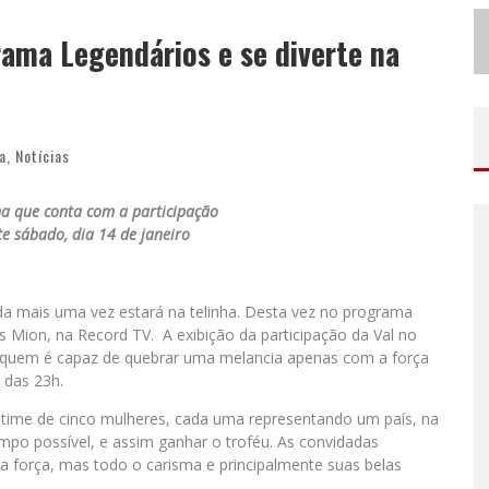
N
O CLIMA DO HEXA: “PASSINHO DO BRASIL”, DA DJ DANNY ALBUQUERQUE, É A MÚSICA QUE EMBALA A TORCIDA BRASILEIRA NA COPA DO MUNDO 2026
rama Legendários e se diverte na
ODYANDO PARA BELO HORIZONTE
a
,
Notícias
a que conta com a participação
te sábado, dia 14 de janeiro
ida mais uma vez estará na telinha. Desta vez no programa
Mion, na Record TV. A exibição da participação da Val no
r quem é capaz de quebrar uma melancia apenas com a força
r das 23h.
m time de cinco mulheres, cada uma representando um país, na
po possível, e assim ganhar o troféu. As convidadas
força, mas todo o carisma e principalmente suas belas