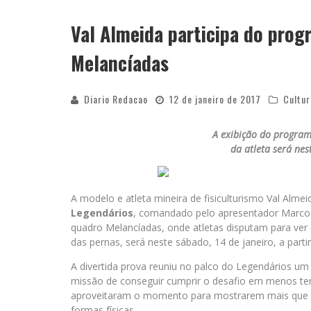
Val Almeida participa do prog
YAN TRAZ A TURNÊ NACIONAL DO PAG
Melancíadas
Diario Redacao
12 de janeiro de 2017
Cultur
A exibição do program
da atleta será nes
A modelo e atleta mineira de fisiculturismo Val Alme
Legendários
, comandado pelo apresentador Marcos 
quadro Melancíadas, onde atletas disputam para ve
das pernas, será neste sábado, 14 de janeiro, a parti
A divertida prova reuniu no palco do Legendários u
missão de conseguir cumprir o desafio em menos tem
aproveitaram o momento para mostrarem mais que a 
formas físicas.