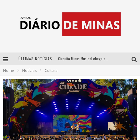
ÚLTIMAS NOTÍCIAS
Circuito Minas Musical chega a Sabará com show gratuito de Thiago Delegado, Nath Rodrigues e Tulio Araujo
Home
Notícias
Cultura
No clima do Hexa: “Passinho do Brasil”, da DJ Danny Albuquerque, é a música que embala a torcida brasileira na Copa do Mundo 2026
No clima do Hexa: “Passinho do Brasil”, da DJ Danny Albuquerque, é a música que embala a torcida brasileira na Copa do Mundo 2026
Yan traz a turnê nacional do PagodYANdo para Belo Horizonte