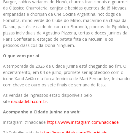
Burger, caldos variados do Nonô, churros tradicionais e gourmet
da Clássico Churroteria, canjica e bebidas quentes da Jô Novaes,
empanadas e choripan da Che Cocina Argentina, hot dogs da
Fornatta, milho verde do Clube do Milho, macarrão na chapa da
Daspu, pastéis e caldo de cana do Borandá, pipocas do Pipokiko,
pizzas individuais da Agostino Pizzeria, tortas e doces juninos da
Paris Confeitaria, estação de batata frita da McCain, e os
petiscos clássicos da Dona Ninguém.
O que vem por aí
A temporada de 2026 da Cidade Junina está chegando ao fim. O
encerramento, em 04 de julho, promete ser apoteótico com o
ícone Xand Avião e a força feminina de Mari Fernandez, fechando
com chave de ouro os sete finais de semana de festa.
As vendas de ingressos estão disponíveis pelo
site
nacidadebh.com.br
.
Acompanhe a Cidade Junina na web:
Instagram: @nacidade
https://www.instagram.com/nacidade
TikTok: @nacidade
https://www.tiktok.com/@nacidade