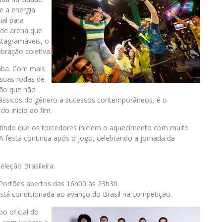
e a energia
al para
 de arena que
stagramáveis, o
bração coletiva.
mba. Com mais
 suas rodas de
ção que não
lássicos do gênero a sucessos contemporâneos, é o
do início ao fim.
itindo que os torcedores iniciem o aquecimento com muito
. A festa continua após o jogo, celebrando a jornada da
leção Brasileira:
Portões abertos das 16h00 às 23h30.
stá condicionada ao avanço do Brasil na competição.
po oficial do