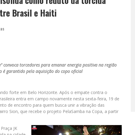
nsolida como reduto da torcida
re Brasil e Haiti
ias
” convoca torcedores para emanar energia positiva na região
so é garantido pela aquisição do copo oficial
ndo forte em Belo Horizonte. Após o empate contra o
asileira entra em campo novamente nesta sexta-feira, 19 de
 ponto de encontro para quem busca unir a vibração das
airro Sion, que recebe o projeto PelaSamba na Copa, a partir
 Praça JK
ida na cidade.