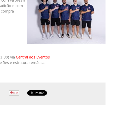
s com valores a
tradição e com
a compra
R$ 30) via
Central dos Eventos
lões e estrutura temática.