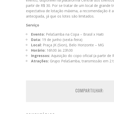
evento, disponível na plataforma Central dos Evento
partir de R$ 30. Por se tratar de um local de grande 
expectativa de lotação máxima, a recomendação é 
antecipada, já que os lotes são limitados.
Serviço
Evento:
PelaSamba na Copa – Brasil x Haiti
Data:
19 de junho (sexta-feira)
Local:
Praça JK (Sion), Belo Horizonte – MG
Horário:
16h30 às 23h30
Ingressos:
Aquisição do copo oficial (a partir de 
Atrações:
Grupo PelaSamba, transmissão em 2 te
COMPARTILHAR: