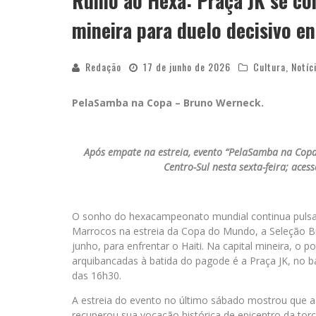
Rumo ao Hexa: Praça JK se co
mineira para duelo decisivo ent
Redação
17 de junho de 2026
Cultura
,
Notíc
PelaSamba na Copa – Bruno Werneck.
Após empate na estreia, evento “PelaSamba na Copa
Centro-Sul nesta sexta-feira; aces
O sonho do hexacampeonato mundial continua pulsa
Marrocos na estreia da Copa do Mundo, a Seleção Br
junho, para enfrentar o Haiti. Na capital mineira, o
arquibancadas à batida do pagode é a Praça JK, no b
das 16h30.
A estreia do evento no último sábado mostrou que a
recuperou sua vocação histórica de epicentro da torc