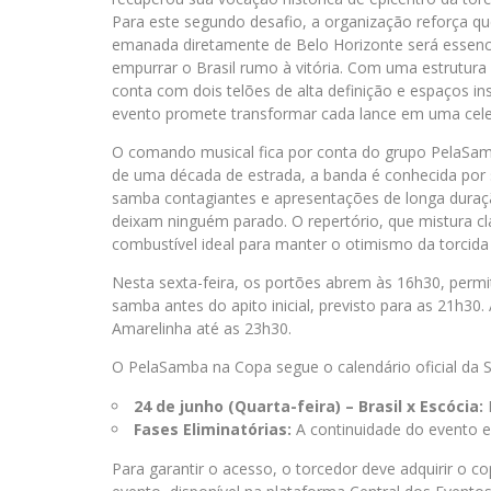
Para este segundo desafio, a organização reforça qu
emanada diretamente de Belo Horizonte será essenci
empurrar o Brasil rumo à vitória. Com uma estrutura
conta com dois telões de alta definição e espaços in
evento promete transformar cada lance em uma cele
O comando musical fica por conta do grupo PelaSa
de uma década de estrada, a banda é conhecida por
samba contagiantes e apresentações de longa dura
deixam ninguém parado. O repertório, que mistura c
combustível ideal para manter o otimismo da torcida 
Nesta sexta-feira, os portões abrem às 16h30, perm
samba antes do apito inicial, previsto para as 21h30
Amarelinha até as 23h30.
O PelaSamba na Copa segue o calendário oficial da Se
24 de junho (Quarta-feira) – Brasil x Escócia:
Fases Eliminatórias:
A continuidade do evento e
Para garantir o acesso, o torcedor deve adquirir o co