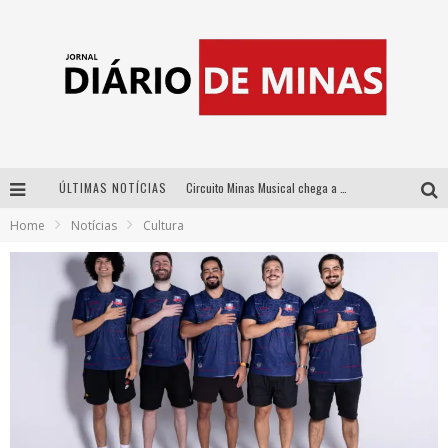
ÚLTIMAS NOTÍCIAS
Circuito Minas Musical chega a Sabará com show gratuito de Thiago Delegado, Nath Rodrigues e Tulio Araujo
Home
Notícias
Cultura
No clima do Hexa: “Passinho do Brasil”, da DJ Danny Albuquerque, é a música que embala a torcida brasileira na Copa do Mundo 2026
No clima do Hexa: “Passinho do Brasil”, da DJ Danny Albuquerque, é a música que embala a torcida brasileira na Copa do Mundo 2026
Yan traz a turnê nacional do PagodYANdo para Belo Horizonte