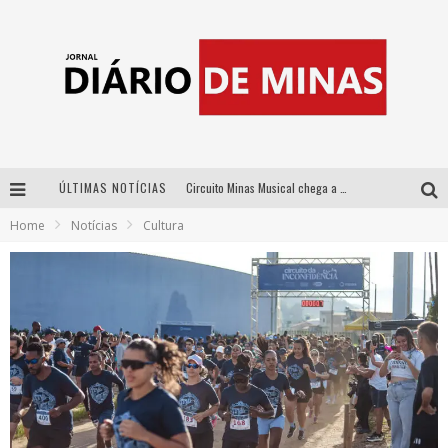
ÚLTIMAS NOTÍCIAS
Circuito Minas Musical chega a Sabará com show gratuito de Thiago Delegado, Nath Rodrigues e Tulio Araujo
Home
Notícias
Cultura
No clima do Hexa: “Passinho do Brasil”, da DJ Danny Albuquerque, é a música que embala a torcida brasileira na Copa do Mundo 2026
No clima do Hexa: “Passinho do Brasil”, da DJ Danny Albuquerque, é a música que embala a torcida brasileira na Copa do Mundo 2026
Yan traz a turnê nacional do PagodYANdo para Belo Horizonte