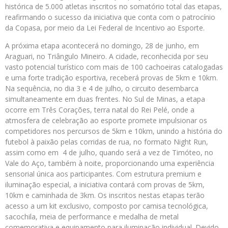
histórica de 5.000 atletas inscritos no somatório total das etapas,
reafirmando o sucesso da iniciativa que conta com o patrocínio
da Copasa, por meio da Lei Federal de Incentivo ao Esporte.
A próxima etapa acontecerá no domingo, 28 de junho, em
Araguari, no Triângulo Mineiro. A cidade, reconhecida por seu
vasto potencial turístico com mais de 100 cachoeiras catalogadas
e uma forte tradição esportiva, receberá provas de 5km e 10km.
Na sequência, no dia 3 e 4 de julho, o circuito desembarca
simultaneamente em duas frentes. No Sul de Minas, a etapa
ocorre em Três Corações, terra natal do Rei Pelé, onde a
atmosfera de celebração ao esporte promete impulsionar os
competidores nos percursos de 5km e 10km, unindo a história do
futebol à paixão pelas corridas de rua, no formato Night Run,
assim como em 4 de julho, quando será a vez de Timóteo, no
Vale do Aço, também à noite, proporcionando uma experiência
sensorial única aos participantes. Com estrutura premium e
iluminação especial, a iniciativa contará com provas de 5km,
10km e caminhada de 3km. Os inscritos nestas etapas terão
acesso a um kit exclusivo, composto por camisa tecnológica,
sacochila, meia de performance e medalha de metal
comemorativa e equipamento para iluminação individual. Devido