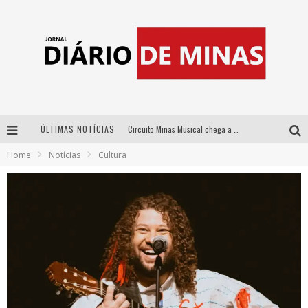
ÚLTIMAS NOTÍCIAS
Circuito Minas Musical chega a Sabará com show gratuito de Thiago Delegado, Nath Rodrigues e Tulio Araujo
Home
Notícias
Cultura
No clima do Hexa: “Passinho do Brasil”, da DJ Danny Albuquerque, é a música que embala a torcida brasileira na Copa do Mundo 2026
No clima do Hexa: “Passinho do Brasil”, da DJ Danny Albuquerque, é a música que embala a torcida brasileira na Copa do Mundo 2026
Yan traz a turnê nacional do PagodYANdo para Belo Horizonte