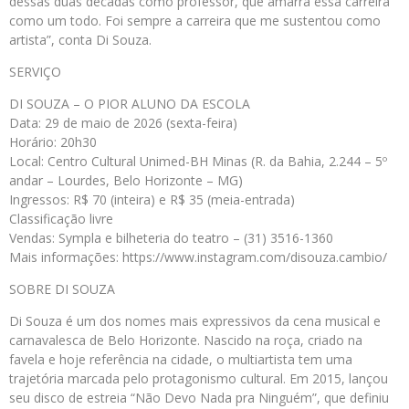
dessas duas décadas como professor, que amarra essa carreira
como um todo. Foi sempre a carreira que me sustentou como
artista”, conta Di Souza.
SERVIÇO
DI SOUZA – O PIOR ALUNO DA ESCOLA
Data: 29 de maio de 2026 (sexta-feira)
Horário: 20h30
Local: Centro Cultural Unimed-BH Minas (R. da Bahia, 2.244 – 5º
andar – Lourdes, Belo Horizonte – MG)
Ingressos: R$ 70 (inteira) e R$ 35 (meia-entrada)
Classificação livre
Vendas: Sympla e bilheteria do teatro – (31) 3516-1360
Mais informações: https://www.instagram.com/disouza.cambio/
SOBRE DI SOUZA
Di Souza é um dos nomes mais expressivos da cena musical e
carnavalesca de Belo Horizonte. Nascido na roça, criado na
favela e hoje referência na cidade, o multiartista tem uma
trajetória marcada pelo protagonismo cultural. Em 2015, lançou
seu disco de estreia “Não Devo Nada pra Ninguém”, que definiu