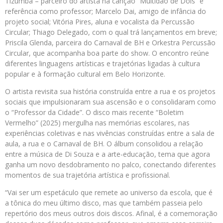
Tizumba – parceiro do artista na canção “Multidão de Dois” e
referência como professor; Marcelo Dai, amigo de infância do
projeto social; Vitória Pires, aluna e vocalista da Percussão
Circular; Thiago Delegado, com o qual trá lançamentos em breve;
Priscila Glenda, parceira do Carnaval de BH e Orkestra Percussão
Circular, que acompanha boa parte do show. O encontro reúne
diferentes linguagens artísticas e trajetórias ligadas à cultura
popular e à formação cultural em Belo Horizonte.
O artista revisita sua história construída entre a rua e os projetos
sociais que impulsionaram sua ascensão e o consolidaram como
o “Professor da Cidade”. O disco mais recente “Boletim
Vermelho” (2025) mergulha nas memórias escolares, nas
experiências coletivas e nas vivências construídas entre a sala de
aula, a rua e o Carnaval de BH. O álbum consolidou a relação
entre a música de Di Souza e a arte-educação, tema que agora
ganha um novo desdobramento no palco, conectando diferentes
momentos de sua trajetória artística e profissional.
“Vai ser um espetáculo que remete ao universo da escola, que é
a tônica do meu último disco, mas que também passeia pelo
repertório dos meus outros dois discos. Afinal, é a comemoração