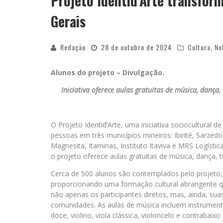
Projeto Identid’Arte transfor
Gerais
Redação
28 de outubro de 2024
Cultura
,
No
Alunos do projeto – Divulgação.
Iniciativa oferece aulas gratuitas de música, dança,
O Projeto Identid’Arte, uma iniciativa sociocultural
pessoas em três municípios mineiros: Ibirité, Sarze
Magnesita, Itaminas, Instituto Itaviva e MRS Logístic
o projeto oferece aulas gratuitas de música, dança, t
Cerca de 500 alunos são contemplados pelo projeto,
proporcionando uma formação cultural abrangente q
não apenas os participantes diretos, mas, ainda, suas
comunidades. As aulas de música incluem instrumen
doce, violino, viola clássica, violoncelo e contrabaixo