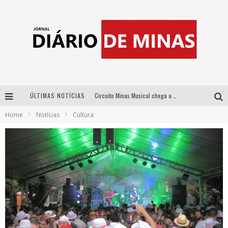
ÚLTIMAS NOTÍCIAS
Circuito Minas Musical chega a Sabará com show gratuito de Thiago Delegado, Nath Rodrigues e Tulio Araujo
Home
Notícias
Cultura
No clima do Hexa: “Passinho do Brasil”, da DJ Danny Albuquerque, é a música que embala a torcida brasileira na Copa do Mundo 2026
No clima do Hexa: “Passinho do Brasil”, da DJ Danny Albuquerque, é a música que embala a torcida brasileira na Copa do Mundo 2026
Yan traz a turnê nacional do PagodYANdo para Belo Horizonte