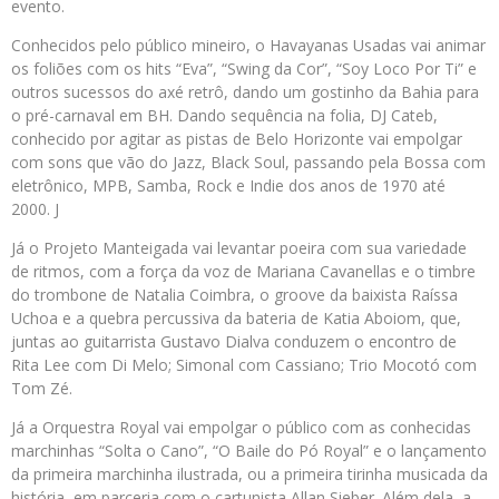
evento.
Conhecidos pelo público mineiro, o Havayanas Usadas vai animar
os foliões com os hits “Eva”, “Swing da Cor”, “Soy Loco Por Ti” e
outros sucessos do axé retrô, dando um gostinho da Bahia para
o pré-carnaval em BH. Dando sequência na folia, DJ Cateb,
conhecido por agitar as pistas de Belo Horizonte vai empolgar
com sons que vão do Jazz, Black Soul, passando pela Bossa com
eletrônico, MPB, Samba, Rock e Indie dos anos de 1970 até
2000. J
Já o Projeto Manteigada vai levantar poeira com sua variedade
de ritmos, com a força da voz de Mariana Cavanellas e o timbre
do trombone de Natalia Coimbra, o groove da baixista Raíssa
Uchoa e a quebra percussiva da bateria de Katia Aboiom, que,
juntas ao guitarrista Gustavo Dialva conduzem o encontro de
Rita Lee com Di Melo; Simonal com Cassiano; Trio Mocotó com
Tom Zé.
Já a Orquestra Royal vai empolgar o público com as conhecidas
marchinhas “Solta o Cano”, “O Baile do Pó Royal” e o lançamento
da primeira marchinha ilustrada, ou a primeira tirinha musicada da
história, em parceria com o cartunista Allan Sieber. Além dela, a