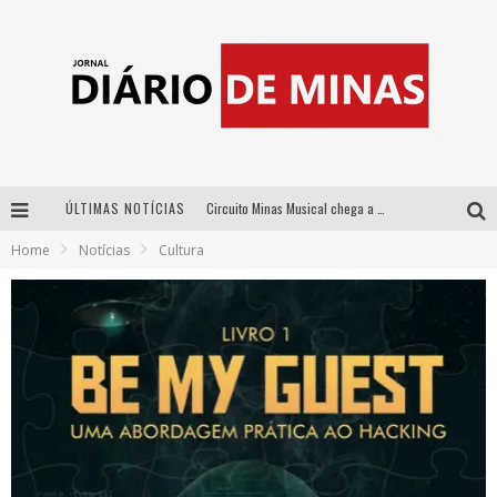
ÚLTIMAS NOTÍCIAS
Circuito Minas Musical chega a Sabará com show gratuito de Thiago Delegado, Nath Rodrigues e Tulio Araujo
Home
Notícias
Cultura
No clima do Hexa: “Passinho do Brasil”, da DJ Danny Albuquerque, é a música que embala a torcida brasileira na Copa do Mundo 2026
No clima do Hexa: “Passinho do Brasil”, da DJ Danny Albuquerque, é a música que embala a torcida brasileira na Copa do Mundo 2026
Yan traz a turnê nacional do PagodYANdo para Belo Horizonte