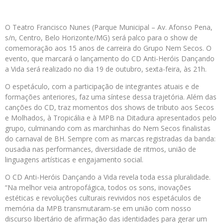
O Teatro Francisco Nunes (Parque Municipal – Av. Afonso Pena,
s/n, Centro, Belo Horizonte/MG) será palco para o show de
comemoração aos 15 anos de carreira do Grupo Nem Secos. O
evento, que marcará o lançamento do CD Anti-Heróis Dançando
a Vida será realizado no dia 19 de outubro, sexta-feira, às 21h.
O espetáculo, com a participação de integrantes atuais e de
formações anteriores, faz uma síntese dessa trajetória. Além das
canções do CD, traz momentos dos shows de tributo aos Secos
e Molhados, à Tropicália e à MPB na Ditadura apresentados pelo
grupo, culminando com as marchinhas do Nem Secos finalistas
do carnaval de BH. Sempre com as marcas registradas da banda:
ousadia nas performances, diversidade de ritmos, união de
linguagens artísticas e engajamento social.
O CD Anti-Heróis Dançando a Vida revela toda essa pluralidade.
“Na melhor veia antropofágica, todos os sons, inovações
estéticas e revoluções culturais revividos nos espetáculos de
memória da MPB transmutaram-se em união com nosso
discurso libertário de afirmação das identidades para gerar um