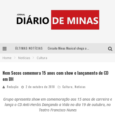
ÚLTIMAS NOTÍCIAS
Circuito Minas Musical chega a Sabará com show gratuito de Thiago Delegado, Nath Rodrigues e Tulio Araujo
Home
Notícias
Cultura
No clima do Hexa: “Passinho do Brasil”, da DJ Danny Albuquerque, é a música que embala a torcida brasileira na Copa do Mundo 2026
No clima do Hexa: “Passinho do Brasil”, da DJ Danny Albuquerque, é a música que embala a torcida brasileira na Copa do Mundo 2026
Nem Secos comemora 15 anos com show e lançamento de CD
em BH
Yan traz a turnê nacional do PagodYANdo para Belo Horizonte
Redação
2 de outubro de 2018
Cultura
,
Notícias
Grupo apresenta show em comemoração aos 15 anos de carreira e
lança o CD Anti-Heróis Dançando a Vida no dia 19 de outubro, no
Teatro Francisco Nunes