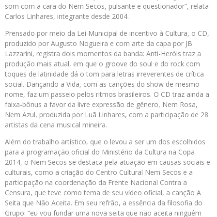
som com a cara do Nem Secos, pulsante e questionador”, relata
Carlos Linhares, integrante desde 2004.
Prensado por meio da Lei Municipal de incentivo à Cultura, o CD,
produzido por Augusto Nogueira e com arte da capa por JB
Lazzarini, registra dois momentos da banda: Anti-Heróis traz a
produção mais atual, em que o groove do soul e do rock com
toques de latinidade dá o tom para letras irreverentes de crítica
social. Dançando a Vida, com as canções do show de mesmo
nome, faz um passeio pelos ritmos brasileiros. O CD traz ainda a
faixa-bônus a favor da livre expressão de gênero, Nem Rosa,
Nem Azul, produzida por Luã Linhares, com a participação de 28
artistas da cena musical mineira.
Além do trabalho artístico, que o levou a ser um dos escolhidos
para a programação oficial do Ministério da Cultura na Copa
2014, o Nem Secos se destaca pela atuação em causas sociais e
culturais, como a criação do Centro Cultural Nem Secos e a
participação na coordenação da Frente Nacional Contra a
Censura, que teve como tema de seu vídeo oficial, a canção A
Seita que Não Aceita. Em seu refrão, a essência da filosofia do
Grupo: “eu vou fundar uma nova seita que não aceita ninguém