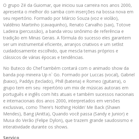
O grupo Zé da Guiomar, que iniciou sua carreira nos anos 2000,
apresenta o melhor do samba com inserções na bossa nova em
seu repertório. Formado por Márcio Souza (voz e violão),
Valdênio Martinho (cavaquinho), Renato Carvalho (sax), Totove
Ladeira (percussão), a banda virou sinônimo de referência e
tradição em Minas Gerais. A fórmula do sucesso eles garantem
ser um instrumental eficiente, arranjos criativos e um setlist
cuidadosamente escolhido, que mescla temas próprios e
clássicos de várias épocas e tendências.
No Buteco do Chef também contará com o animado show da
banda pop mineira Up n` Go. Formado por Luccas (vocal), Gabriel
(baixo), Paddys (teclado), Phill (bateria) e Romeo (guitarra), o
grupo tem em seu repertório um mix de músicas autorais em
português e inglês com hits atuais e também sucessos nacionais
e internacionais dos anos 2000, interpretados em versões
exclusivas, como There’s Nothing Holdin’ Me Back (Shawn
Mendes), Bang (Anitta), Quando você passa (Sandy e Junior) e
Musa do Verão (Felipe Dylon), que trazem grande saudosismo e
interatividade durante os shows.
Serviço