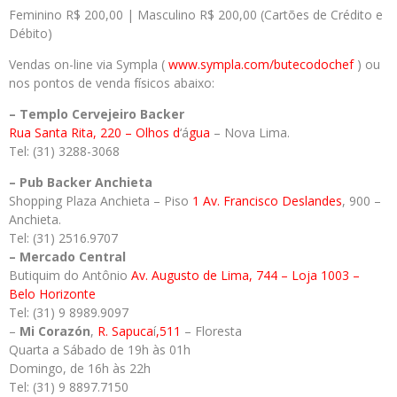
Feminino R$ 200,00 | Masculino R$ 200,00 (Cartões de Crédito e
Débito)
Vendas on-line via Sympla (
www.sympla.com/butecodochef
) ou
nos pontos de venda físicos abaixo:
– Templo Cervejeiro Backer
Rua Santa Rita, 220 – Olhos d
‘á
gua
– Nova Lima.
Tel: (31) 3288-3068
– Pub Backer Anchieta
Shopping Plaza Anchieta – Piso
1 Av. Francisco Deslandes
, 900 –
Anchieta.
Tel: (31) 2516.9707
– Mercado Central
Butiquim do Antônio
Av. Augusto de Lima, 744 – Loja 1003 –
Belo Horizonte
Tel: (31) 9 8989.9097
–
Mi Corazón
,
R. Sapuca
í
,511
– Floresta
Quarta a Sábado de 19h às 01h
Domingo, de 16h às 22h
Tel: (31) 9 8897.7150