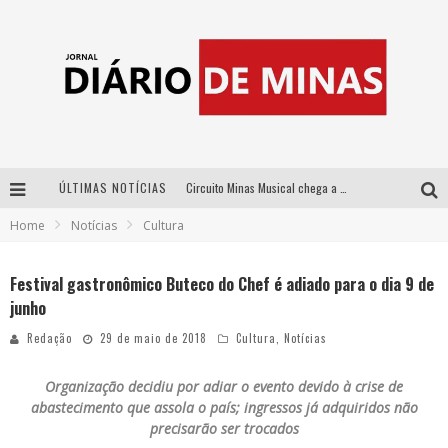
ÚLTIMAS NOTÍCIAS
Circuito Minas Musical chega a Sabará com show gratuito de Thiago Delegado, Nath Rodrigues e Tulio Araujo
Home
Notícias
Cultura
No clima do Hexa: “Passinho do Brasil”, da DJ Danny Albuquerque, é a música que embala a torcida brasileira na Copa do Mundo 2026
No clima do Hexa: “Passinho do Brasil”, da DJ Danny Albuquerque, é a música que embala a torcida brasileira na Copa do Mundo 2026
Festival gastronômico Buteco do Chef é adiado para o dia 9 de
junho
Yan traz a turnê nacional do PagodYANdo para Belo Horizonte
Redação
29 de maio de 2018
Cultura
,
Notícias
Organização decidiu por adiar o evento devido à crise de
abastecimento que assola o país; ingressos já adquiridos não
precisarão ser trocados