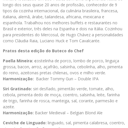
longo dos seus quase 20 anos de profissão, conhecedor de 9
tipos da cozinha internacional, da culinária brasileira, francesa,
italiana, alemã, árabe, tailandesa, africana, mexicana e
espanhola. Trabalhou nos melhores buffets e restaurantes no
Brasil e exterior, três deles na Espanha e dois na Itália. Cozinhou
para presidentes do Mercosul, de Hugo Chávez a personalidades
como Cláudia Raia, Luciano Huck e Tom Cavalcante.
Pratos desta edição do Buteco do Chef
Paella Mineira: c
ostelinha de porco, lombo de porco, linguiça
grossa, bacon, arroz, açafrão, salsinha, cebolinha, alho, pimenta
do reino, azeitonas pretas chilenas, ovos e milho verde.
Harmonização:
Backer Tommy Gun – Double IPA
Siri Gratinado:
siri desfiado, pimentão verde, tomate, alho,
cebola, pimenta dedo de moça, coentro, salsinha, leite, farinha
de trigo, farinha de rosca, manteiga, sal, corante, parmesão e
azeite.
Harmonização:
Backer Medieval – Belgian Blond Ale
Ceviche de Linguado:
linguado, sal, pimenta calabresa, coentro,