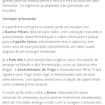
grande parte da matéria-prima é fresca e está escassa em Belo
Horizonte. Os ingressos já adquiridos não precisarão ser
trocados.
Cervejas artesanais
A experiência cervejeira no evento pode ser iniciada com
a
Backer Pilsen
, feita de puro malte, com coloração marcante e
suave paladar, baixa fermentação e sabor refrescante e passar
para a
Capitão Senra
, extremamente leve e saborosa, tem
como uma de suas principais características um sabor suave
seguido de um amargor moderado.
Já a
Pale Ale
é uma cerveja típica inglesa, ruiva, encorpada, de
amargor profundo e alta fermentação, como as clássicas Ales
belgas. A
Exterminador de Trigo
é envasada sem filtrar. O que
significa isso? Trigo muito trigo. A Exterminador vem de uma
série extreme, com lúpulos americanos e adição de capim limão
como matéria prima nacional.
O nome já diz muito sobre a
Bravo
. Maturada em barris
nacionais de umburana, possui aromas fortemente amadeirados,
além de chocolate amargo e café. Com a coragem e bravura dos