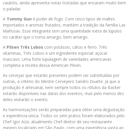
caubóis, ainda apresenta notas tostadas que encaram muito bem
o paladar.
A
Tommy Gun
é poder de fogo. Com cinco tipos de maltes
importados e aromas frutados, mantém a tradição da família Las
Mafiosas. Esse integrante tem uma quantidade extra de lúpulos
no caráter que o torna amargo, bem amargo.
A
Pilsen Três Lobos
com potássio, cálcio e ferro. Três
vitaminas, Três Lobos e um ingrediente especial: açúcar
mascavo. Uma forte lupulagem de variedades americanas
completa a receita dessa American Pilsen.
As cervejas que estarão presentes podem ser substituídas por
outras, a critério do Mestre Cervejeiro Sandro Duarte. Já que a
produção é artesanal, nem sempre todos os rótulos da Backer
estarão disponíveis nas datas dos eventos, mas pelo menos dez
deles visitarão o evento.
As harmonizações serão preparadas para obter uma degustação
e experiência única. Todos os sete pratos foram elaborados pelo
Chef Igor Azzi, atualmente Chef diretor de seu restaurante
mineiro localizado em São Paulo, com uma experiência vasta ao