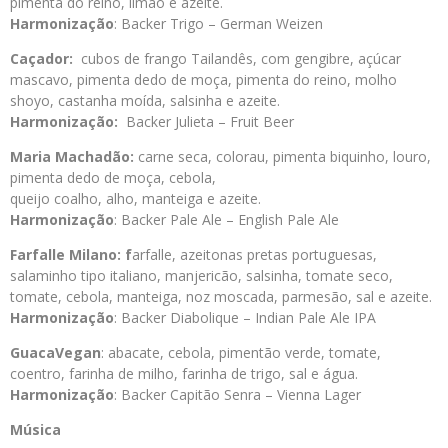
pimenta do reino, limão e azeite.
Harmonização
: Backer Trigo – German Weizen
Caçador:
cubos de frango Tailandês, com gengibre, açúcar
mascavo, pimenta dedo de moça, pimenta do reino, molho
shoyo, castanha moída, salsinha e azeite.
Harmonização:
Backer Julieta – Fruit Beer
Maria Machadão:
carne seca, colorau, pimenta biquinho, louro,
pimenta dedo de moça, cebola,
queijo coalho, alho, manteiga e azeite.
Harmonização
: Backer Pale Ale – English Pale Ale
Farfalle Milano: f
arfalle, azeitonas pretas portuguesas,
salaminho tipo italiano, manjericão, salsinha, tomate seco,
tomate, cebola, manteiga, noz moscada, parmesão, sal e azeite.
Harmonização
: Backer Diabolique – Indian Pale Ale IPA
GuacaVegan
: abacate, cebola, pimentão verde, tomate,
coentro, farinha de milho, farinha de trigo, sal e água.
Harmonização
: Backer Capitão Senra – Vienna Lager
Música