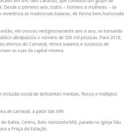
adicado em BH, Geo Cardoso, que convidou um grupo de
al. Desde o primeiro ano, todos – homens e mulheres – se
reverência às tradicionais
baianas
, de forma bem-humorada
 então, ele cresceu vertiginosamente ano a ano, se tornando
úblico ultrapassou o número de 500 mil pessoas. Para 2018,
os eternos do Carnaval, ritmos
baianos
e sucessos de
mam as ruas da capital mineira.
de inclusão social de deficientes mentais, físicos e múltiplos
ra de carnaval, a partir das 09h
a Bahia, Centro, Belo Horizonte/MG, parada na Igreja São
ara a Praça da Estação.