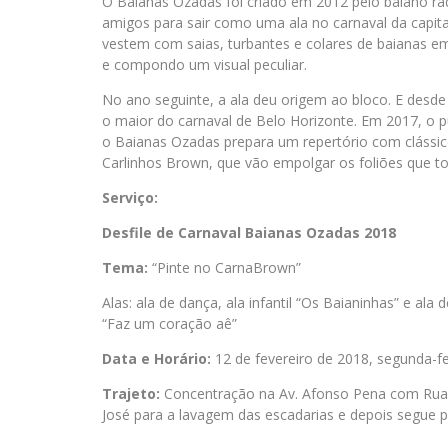
O
Baianas
Ozadas foi criado em 2012 pelo baiano r
amigos para sair como uma ala no carnaval da capit
vestem com saias, turbantes e colares de
baianas
em 
e compondo um visual peculiar.
No ano seguinte, a ala deu origem ao bloco. E desde
o maior do carnaval de Belo Horizonte. Em 2017, o p
o
Baianas
Ozadas prepara um repertório com clássic
Carlinhos Brown, que vão empolgar os foliões que to
Serviço:
Desfile
de Carnaval
Baianas
Ozadas 2018
Tema:
“Pinte no CarnaBrown”
Alas: ala de dança, ala infantil “Os Baianinhas” e ala 
“Faz um coração aê”
Data e Horário:
12 de fevereiro de 2018, segunda-fei
Trajeto:
Concentração na Av. Afonso Pena com Rua d
José para a lavagem das escadarias e depois segue p