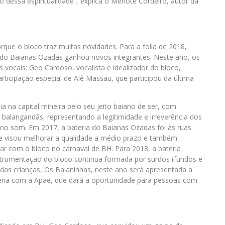
 dessa espiritualidade”, explica o Menote Cordeiro, autor da
que o bloco traz muitas novidades. Para a folia de 2018,
l do
Baianas
Ozadas ganhou novos integrantes. Neste ano, os
vocais: Geo Cardoso, vocalista e idealizador do bloco,
rticipação especial de Alê Massau, que participou da última
 na capital mineira pelo seu jeito baiano de ser, com
e balangandãs, representando a legitimidade e irreverência dos
no som. Em 2017, a bateria do
Baianas
Ozadas foi às ruas
e visou melhorar a qualidade a médio prazo e também
ar com o bloco no carnaval de BH. Para 2018, a bateria
strumentação do bloco continua formada por surdos (fundos e
e das crianças, Os Baianinhas, neste ano será apresentada a
ceria com a Apae, que dará a oportunidade para pessoas com