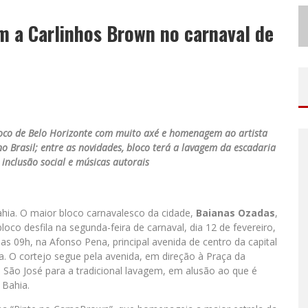
N
O CLIMA DO HEXA: “PASSINHO DO BRASIL”, DA DJ DANNY ALBUQUERQUE, É A MÚSICA QUE EMBALA A TORCIDA BRASILEIRA NA COPA DO MUNDO 2026
 a Carlinhos Brown no carnaval de
ODYANDO PARA BELO HORIZONTE
oco de Belo Horizonte com muito axé e homenagem ao artista
 Brasil; entre as novidades, bloco terá a lavagem da escadaria
e inclusão social e músicas autorais
hia. O maior bloco carnavalesco da cidade,
Baianas
Ozadas
,
bloco desfila na segunda-feira de carnaval, dia 12 de fevereiro,
s 09h, na Afonso Pena, principal avenida de centro da capital
. O cortejo segue pela avenida, em direção à Praça da
 São José para a tradicional lavagem, em alusão ao que é
 Bahia.