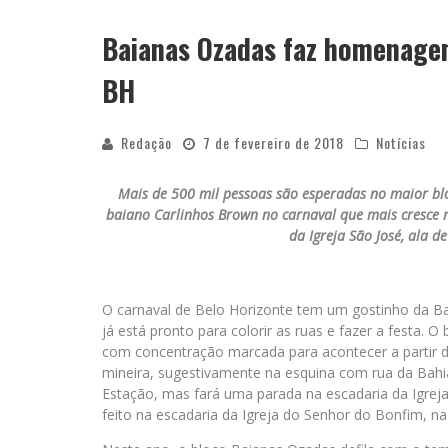
Baianas Ozadas faz homenagem
YAN TRAZ A TURNÊ NACIONAL DO PAG
BH
Redação
7 de fevereiro de 2018
Notícias
Mais de 500 mil pessoas são esperadas no maior bl
baiano Carlinhos Brown no carnaval que mais cresce no
da Igreja São José, ala d
O carnaval de Belo Horizonte tem um gostinho da Ba
já está pronto para colorir as ruas e fazer a festa. O 
com concentração marcada para acontecer a partir da
mineira, sugestivamente na esquina com rua da Bahia
Estação, mas fará uma parada na escadaria da Igreja
feito na escadaria da Igreja do Senhor do Bonfim, na