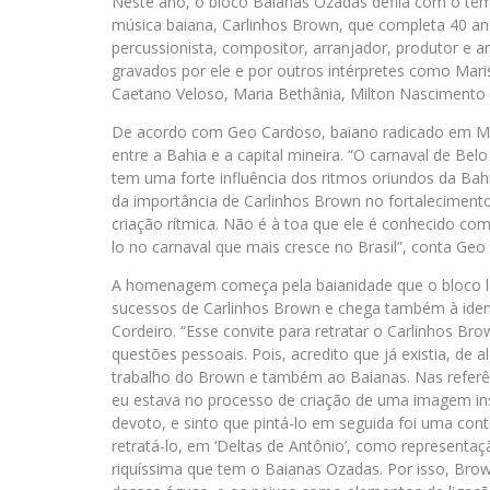
Neste ano, o bloco
Baianas
Ozadas defila com o tem
música baiana, Carlinhos Brown, que completa 40 anos
percussionista, compositor, arranjador, produtor e ar
gravados por ele e por outros intérpretes como Mari
Caetano Veloso, Maria Bethânia, Milton Nascimento 
De acordo com Geo Cardoso, baiano radicado em Mina
entre a Bahia e a capital mineira. “O carnaval de B
tem uma forte influência dos ritmos oriundos da Ba
da importância de Carlinhos Brown no fortalecimento 
criação rítmica. Não é à toa que ele é conhecido c
lo no carnaval que mais cresce no Brasil”, conta Ge
A homenagem começa pela baianidade que o bloco le
sucessos de Carlinhos Brown e chega também à identi
Cordeiro. “Esse convite para retratar o Carlinhos
questões pessoais. Pois, acredito que já existia, d
trabalho do Brown e também ao Baianas. Nas referênc
eu estava no processo de criação de uma imagem in
devoto, e sinto que pintá-lo em seguida foi uma contin
retratá-lo, em ‘Deltas de Antônio’, como representaç
riquíssima que tem o Baianas Ozadas. Por isso, Br