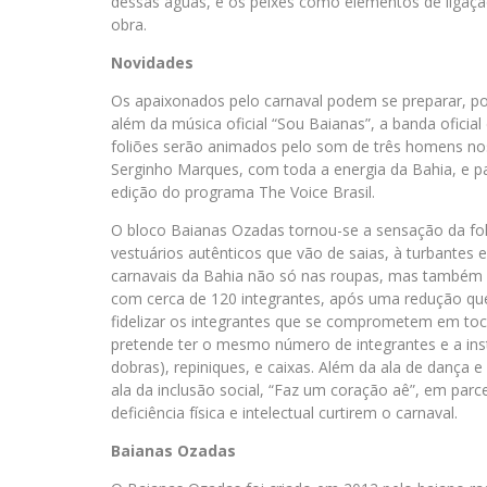
dessas águas, e os peixes como elementos de ligação
obra.
Novidades
Os apaixonados pelo carnaval podem se preparar, por
além da música oficial “Sou
Baianas
”, a banda oficia
foliões serão animados pelo som de três homens nos 
Serginho Marques, com toda a energia da Bahia, e pa
edição do programa The Voice Brasil.
O bloco
Baianas
Ozadas tornou-se a sensação da folia
vestuários autênticos que vão de saias, à turbantes 
carnavais da Bahia não só nas roupas, mas também 
com cerca de 120 integrantes, após uma redução qu
fidelizar os integrantes que se comprometem em toc
pretende ter o mesmo número de integrantes e a in
dobras), repiniques, e caixas. Além da ala de dança 
ala da inclusão social, “Faz um coração aê”, em par
deficiência física e intelectual curtirem o carnaval.
Baianas
Ozadas