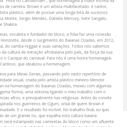
a “Pinte no CarnaBrown”, que homenageia a maior estrela da
 de carreira. Brown é um artista multifacetado: é cantor,
tista plástico, além de possuir uma longa lista de sucessos
sa Monte, Sergio Mendes, Daniela Mercury, Ivete Sangalo,
e Shakira.
s, vocalista e fundador do bloco, a folia faz uma conexão
elo Horizonte, desde o surgimento do Baianas Ozadas, em 2012,
hia, do samba-reggae e suas variações. Todos nós sabemos
da cultura de extração afrobaiana pelo país, da força da sua
omo o Cacique do carnaval. Para nós é uma honra homenageá-
o Cardoso, que idealizou a homenagem.
va para Minas Gerais, passando pelo vasto repertório de
dade visual, criada pelo artista plástico mineiro Menote
 Brown na homenagem do Baianas Ozadas, mexeu com algumas
e alguma forma, uma sintonia ligando o meu trabalho com o
ias afros, e principalmente nas religiosas. Antes do convite
spirada nos guerreiros de Ogum, orixá de quem Brown é
uidade. E o resultado foi incrível. No trabalho final, eu quis
ão de um grande rio, que espalha esta cultura baiana
own será estampado nas camisetas do bloco como um afluente