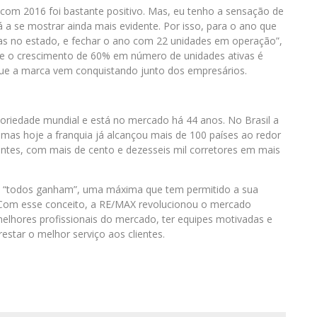
com 2016 foi bastante positivo. Mas, eu tenho a sensação de
 a se mostrar ainda mais evidente. Por isso, para o ano que
ias no estado, e fechar o ano com 22 unidades em operação”,
 que o crescimento de 60% em número de unidades ativas é
que a marca vem conquistando junto dos empresários.
riedade mundial e está no mercado há 44 anos. No Brasil a
as hoje a franquia já alcançou mais de 100 países ao redor
ntes, com mais de cento e dezesseis mil corretores em mais
: “todos ganham”, uma máxima que tem permitido a sua
 Com esse conceito, a RE/MAX revolucionou o mercado
 melhores profissionais do mercado, ter equipes motivadas e
restar o melhor serviço aos clientes.