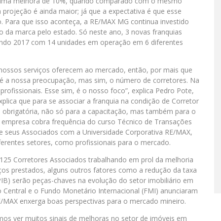
tou uma melhora de 10%, quando comparado com o mesmo
 projeção é ainda maior; já que a expectativa é que esse
o. Para que isso aconteça, a RE/MAX MG continua investido
ão da marca pelo estado. Só neste ano, 3 novas franquias
zando 2017 com 14 unidades em operação em 6 diferentes
nossos serviços oferecem ao mercado, então, por mais que
é a nossa preocupação, mas sim, o número de corretores. Na
ofissionais. Esse sim, é o nosso foco”, explica Pedro Pote,
plica que para se associar a franquia na condição de Corretor
o obrigatória, não só para a capacitação, mas também para o
 a empresa cobra frequência do curso Técnico de Transações
de seus Associados com a Universidade Corporativa RE/MAX,
erentes setores, como profissionais para o mercado.
125 Corretores Associados trabalhando em prol da melhoria
ços prestados, alguns outros fatores como a redução da taxa
PIB) serão peças-chaves na evolução do setor imobiliário em
o Central e o Fundo Monetário Internacional (FMI) anunciaram
/MAX enxerga boas perspectivas para o mercado mineiro.
mos ver muitos sinais de melhoras no setor de imóveis em