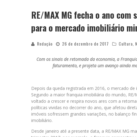
RE/MAX MG fecha o ano com sa
YAN TRAZ A TURNÊ NACIONAL DO PAG
para o mercado imobiliário mi
Redação
26 de dezembro de 2017
Cultura
,
Com os sinais de retomada da economia, a Franquia
faturamento, e projeta um avanço ainda ma
Depois da queda registrada em 2016, o mercado de i
Segundo a maior franquia imobiliária do mundo, RE/
voltado a crescer e respira novos ares com a retom
políticas vividas no decorrer do ano, que afetou di
imóveis sofressem grandes variações, no balanço fin
imobiliário.
Desde janeiro até a presente data, a RE/MAX MG man