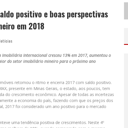
N
O CLIMA DO HEXA: “PASSINHO DO BRASIL”, DA DJ DANNY ALBUQUERQUE, É A MÚSICA QUE EMBALA A TORCIDA BRASILEIRA NA COPA DO MUNDO 2026
ldo positivo e boas perspectivas
ODYANDO PARA BELO HORIZONTE
neiro em 2018
Notícias
 Imobiliária Internacional cresceu 13% em 2017, aumentou o
ior do setor imobiliário mineiro para o próximo ano
móveis retomou o ritmo e encerra 2017 com saldo positivo.
MAX, presente em Minas Gerais, o estado, aos poucos, tem
ada do crescimento econômico. Apesar de todas as incertezas
retamente a economia do país, fazendo com que os preços dos
al, 2017 foi considerado um ano positivo para o mercado
teve uma tendência positiva de crescimentos. Neste 4º