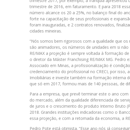
trimestre 2017, por exemplo, a franquia apresen
trimestre de 2016, em faturamento. E para 2018 essa
número alcance os 20 a 25%, no balanço final do an
forte na capacitação de seus profissionais e expans
foram inauguradas, e 2 contratos renovados, finali
cidades mineiras.
“Nós somos bem rigorosos com a qualidade que os 
são animadores, os números de unidades em si não 
RE/MAX a projeção é sempre voltada à formação de pr
o diretor da Máster Franchising RE/MAX MG. Pedro ex
Associado em Minas, a profissionalização é condiçã
credenciamento do profissional no CRECI, por isso,
Imobiliárias e investe também na formação interna 
que só em 2017, formou mais de 140 pessoas, de dif
Para a empresa, que prevê terminar este o ano com 
do mercado, além da qualidade diferenciada de servi
de juros e o crescimento do produto Interno Bruto (
2018. Grandes instituições indicadoras como o Banc
essa projeção, e com a retomada da economia, a RE
Pedro Pote está otimista. “Esse ano nós já consegui