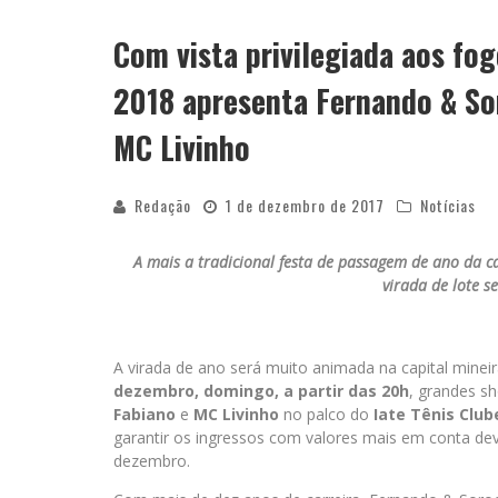
Com vista privilegiada aos fo
YAN TRAZ A TURNÊ NACIONAL DO PAG
2018 apresenta Fernando & So
MC Livinho
Redação
1 de dezembro de 2017
Notícias
A mais a tradicional festa de passagem de ano da c
virada de lote s
A virada de ano será muito animada na capital minei
dezembro, domingo, a partir das 20h
, grandes 
Fabiano
e
MC Livinho
no palco do
Iate Tênis Club
garantir os ingressos com valores mais em conta deve
dezembro.