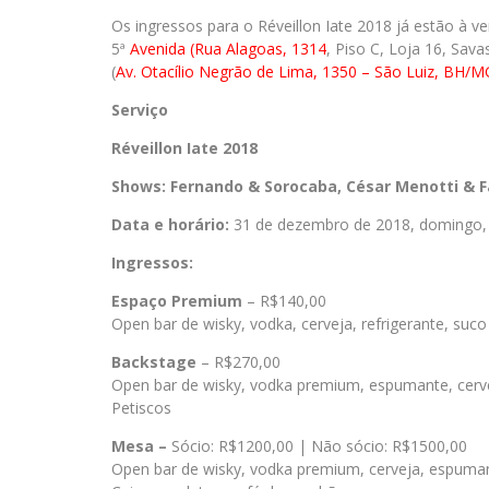
Os ingressos para o Réveillon Iate 2018 já estão à v
5ª
Avenida (Rua Alagoas, 1314
, Piso C, Loja 16, Sav
(
Av. Otacílio Negrão de Lima, 1350 – São Luiz, BH/M
Serviço
Réveillon Iate 2018
Shows: Fernando & Sorocaba, César Menotti & F
Data e horário:
31 de dezembro de 2018, domingo,
Ingressos:
Espaço Premium
– R$140,00
Open bar de wisky, vodka, cerveja, refrigerante, suco
Backstage
– R$270,00
Open bar de wisky, vodka premium, espumante, cervej
Petiscos
Mesa –
Sócio: R$1200,00 | Não sócio: R$1500,00
Open bar de wisky, vodka premium, cerveja, espumant