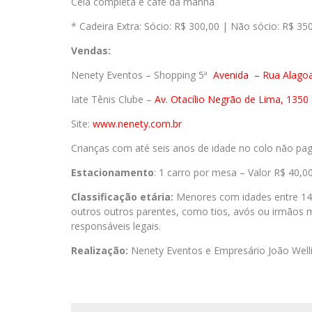
Ceia completa e café da manhã
* Cadeira Extra: Sócio: R$ 300,00 | Não sócio: R$ 35
Vendas:
Nenety Eventos – Shopping 5ª
Avenida
– Rua Alago
Iate Tênis Clube –
Av. Otacílio Negrão de Lima, 1350 
Site:
www.nenety.com.br
Crianças com até seis anos de idade no colo não pa
Estacionamento
: 1 carro por mesa – Valor R$ 40,0
Classificação etária:
Menores com idades entre 14
outros outros parentes, como tios, avós ou irmãos 
responsáveis legais.
Realização:
Nenety Eventos e Empresário João Well