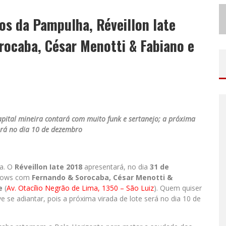
N
O CLIMA DO HEXA: “PASSINHO DO BRASIL”, DA DJ DANNY ALBUQUERQUE, É A MÚSICA QUE EMBALA A TORCIDA BRASILEIRA NA COPA DO MUNDO 2026
gos da Pampulha, Réveillon Iate
ODYANDO PARA BELO HORIZONTE
rocaba, César Menotti & Fabiano e
apital mineira contará com muito funk e sertanejo; a próxima
erá no dia 10 de dezembro
ra. O
Réveillon Iate 2018
apresentará, no dia
31 de
shows com
Fernando & Sorocaba, César Menotti &
e
(
Av. Otacílio Negrão de Lima, 1350 – São Luiz
). Quem quiser
 se adiantar, pois a próxima virada de lote será no dia 10 de