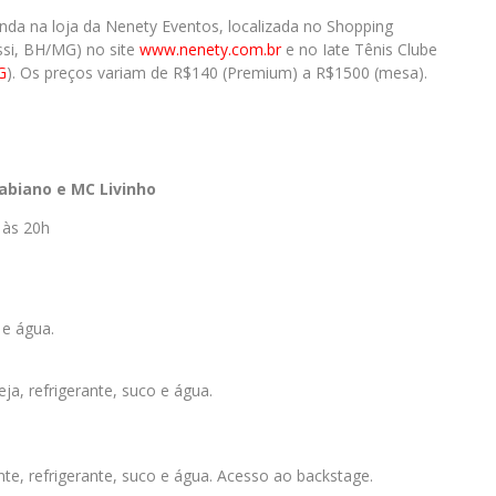
enda na loja da Nenety Eventos, localizada no Shopping
assi, BH/MG) no site
www.nenety.com.br
e no Iate Tênis Clube
G
). Os preços variam de R$140 (Premium) a R$1500 (mesa).
abiano e MC Livinho
 às 20h
 e água.
a, refrigerante, suco e água.
e, refrigerante, suco e água. Acesso ao backstage.