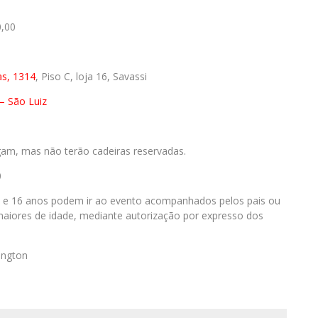
0,00
as, 1314
, Piso C, loja 16, Savassi
– São Luiz
gam, mas não terão cadeiras reservadas.
0
 e 16 anos podem ir ao evento acompanhados pelos pais ou
maiores de idade, mediante autorização por expresso dos
ington