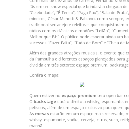
Com mais de dez anos de carreira, Fernando & Soro
fãs em um show especial que brindará a chegada de 
“Celebridade”, “É Tenso”, “Paga Pau”, “Bala de Prata”
mineiros, César Menotti & Fabiano, como sempre, 
tradicional sertanejo e releituras que conquistaram 
rádios com os clássicos e modões “Leilão”, “Ciumenta
Melhor que BH”. O público pode esperar ainda um bai
sucessos “Fazer Falta”, “Tudo de Bom” e “Cheia de Ma
Além das grandes atrações musicais, o evento que con
da Pampulha e diferentes espaços planejados para gar
dividida em três setores: espaço premium, backstage
Confira o mapa:
Quem estiver no
espaço
premium
terá open bar com
O
backstage
dará o direito a whisky, espumante, ene
petiscos, além de um espaço exclusivo para quem qu
As
mesas
estarão em um espaço mais reservado, m
whisky, espumante, vodka, cerveja, citrus, suco, refr
manhã.