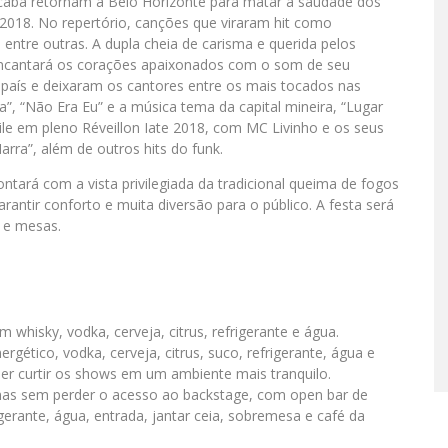
caba retornam a Belo Horizonte para matar a saudade dos
2018. No repertório, canções que viraram hit como
, entre outras. A dupla cheia de carisma e querida pelos
encantará os corações apaixonados com o som de seu
o país e deixaram os cantores entre os mais tocados nas
”, “Não Era Eu” e a música tema da capital mineira, “Lugar
le em pleno Réveillon Iate 2018, com MC Livinho e os seus
rra”, além de outros hits do funk.
tará com a vista privilegiada da tradicional queima de fogos
antir conforto e muita diversão para o público. A festa será
 e mesas.
 whisky, vodka, cerveja, citrus, refrigerante e água.
rgético, vodka, cerveja, citrus, suco, refrigerante, água e
er curtir os shows em um ambiente mais tranquilo.
as sem perder o acesso ao backstage, com open bar de
igerante, água, entrada, jantar ceia, sobremesa e café da