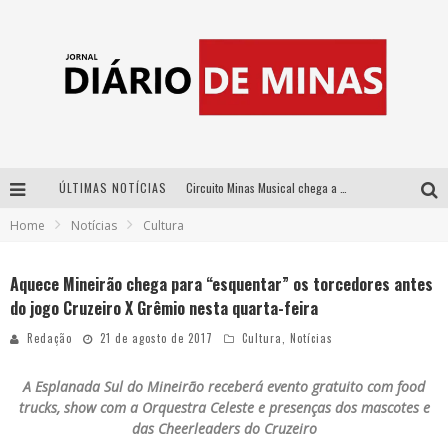
ÚLTIMAS NOTÍCIAS
Circuito Minas Musical chega a Sabará com show gratuito de Thiago Delegado, Nath Rodrigues e Tulio Araujo
Home
Notícias
Cultura
No clima do Hexa: “Passinho do Brasil”, da DJ Danny Albuquerque, é a música que embala a torcida brasileira na Copa do Mundo 2026
No clima do Hexa: “Passinho do Brasil”, da DJ Danny Albuquerque, é a música que embala a torcida brasileira na Copa do Mundo 2026
Aquece Mineirão chega para “esquentar” os torcedores antes
do jogo Cruzeiro X Grêmio nesta quarta-feira
Yan traz a turnê nacional do PagodYANdo para Belo Horizonte
Redação
21 de agosto de 2017
Cultura
,
Notícias
A Esplanada Sul do Mineirão receberá evento gratuito com food
trucks, show com a Orquestra Celeste e presenças dos mascotes e
das Cheerleaders do Cruzeiro