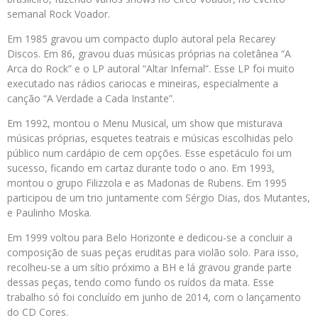
semanal Rock Voador.
Em 1985 gravou um compacto duplo autoral pela Recarey
Discos. Em 86, gravou duas músicas próprias na coletânea “A
Arca do Rock” e o LP autoral “Altar Infernal”. Esse LP foi muito
executado nas rádios cariocas e mineiras, especialmente a
canção “A Verdade a Cada Instante”.
Em 1992, montou o Menu Musical, um show que misturava
músicas próprias, esquetes teatrais e músicas escolhidas pelo
público num cardápio de cem opções. Esse espetáculo foi um
sucesso, ficando em cartaz durante todo o ano. Em 1993,
montou o grupo Filizzola e as Madonas de Rubens. Em 1995
participou de um trio juntamente com Sérgio Dias, dos Mutantes,
e Paulinho Moska.
Em 1999 voltou para Belo Horizonte e dedicou-se a concluir a
composição de suas peças eruditas para violão solo. Para isso,
recolheu-se a um sítio próximo a BH e lá gravou grande parte
dessas peças, tendo como fundo os ruídos da mata. Esse
trabalho só foi concluído em junho de 2014, com o lançamento
do CD Cores.