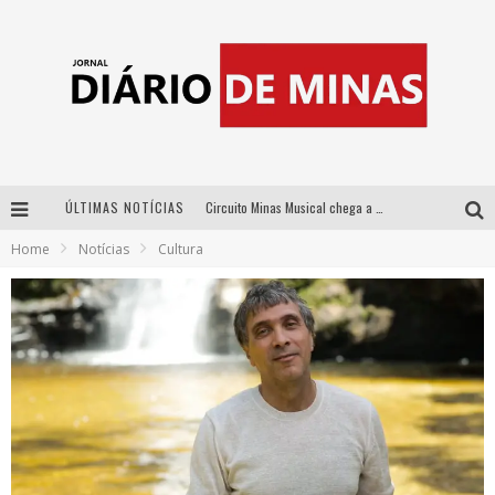
ÚLTIMAS NOTÍCIAS
Circuito Minas Musical chega a Sabará com show gratuito de Thiago Delegado, Nath Rodrigues e Tulio Araujo
Home
Notícias
Cultura
No clima do Hexa: “Passinho do Brasil”, da DJ Danny Albuquerque, é a música que embala a torcida brasileira na Copa do Mundo 2026
No clima do Hexa: “Passinho do Brasil”, da DJ Danny Albuquerque, é a música que embala a torcida brasileira na Copa do Mundo 2026
Yan traz a turnê nacional do PagodYANdo para Belo Horizonte