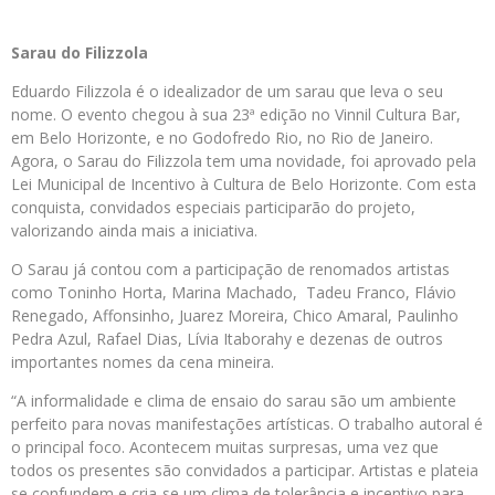
Sarau do Filizzola
Eduardo Filizzola é o idealizador de um sarau que leva o seu
nome. O evento chegou à sua 23ª edição no Vinnil Cultura Bar,
em Belo Horizonte, e no Godofredo Rio, no Rio de Janeiro.
Agora, o Sarau do Filizzola tem uma novidade, foi aprovado pela
Lei Municipal de Incentivo à Cultura de Belo Horizonte. Com esta
conquista, convidados especiais participarão do projeto,
valorizando ainda mais a iniciativa.
O Sarau já contou com a participação de renomados artistas
como Toninho Horta, Marina Machado, Tadeu Franco, Flávio
Renegado, Affonsinho, Juarez Moreira, Chico Amaral, Paulinho
Pedra Azul, Rafael Dias, Lívia Itaborahy e dezenas de outros
importantes nomes da cena mineira.
“A informalidade e clima de ensaio do sarau são um ambiente
perfeito para novas manifestações artísticas. O trabalho autoral é
o principal foco. Acontecem muitas surpresas, uma vez que
todos os presentes são convidados a participar. Artistas e plateia
se confundem e cria-se um clima de tolerância e incentivo para