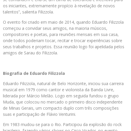
os iniciantes, extremamente propício à revelação de novos
talentos”, salienta Filizzola.
O evento foi criado em maio de 2014, quando Eduardo Filizzola
começou a convidar seus amigos, na maioria músicos,
compositores e poetas, para reuniões mensais em sua casa,
onde todos poderiam tocar, recitar e trocar experiências sobre
seus trabalhos e projetos. Essa reunião logo foi apelidada pelos
amigos de Sarau do Filizzola.
Biografia de Eduardo Filizzola
Eduardo Filizzola, natural de Belo Horizonte, iniciou sua carreira
musical em 1979 como cantor e violonista da Banda Livre,
liderada por Márcio Melão. Logo em seguida fundou o grupo
Muda, que colocou no mercado o primeiro disco independente
de Minas Gerais, um compacto duplo com três composições
suas e participação de Flávio Venturini.
Em 1983 mudou-se para o Rio. Participou da explosão do rock
brasileiro, fazendo vários shows no Circo Voador, no evento