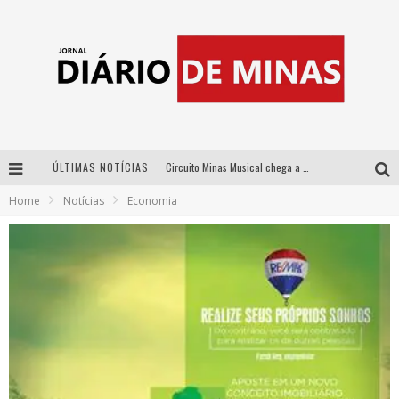
ÚLTIMAS NOTÍCIAS
Circuito Minas Musical chega a Sabará com show gratuito de Thiago Delegado, Nath Rodrigues e Tulio Araujo
Home
Notícias
Economia
No clima do Hexa: “Passinho do Brasil”, da DJ Danny Albuquerque, é a música que embala a torcida brasileira na Copa do Mundo 2026
No clima do Hexa: “Passinho do Brasil”, da DJ Danny Albuquerque, é a música que embala a torcida brasileira na Copa do Mundo 2026
Yan traz a turnê nacional do PagodYANdo para Belo Horizonte