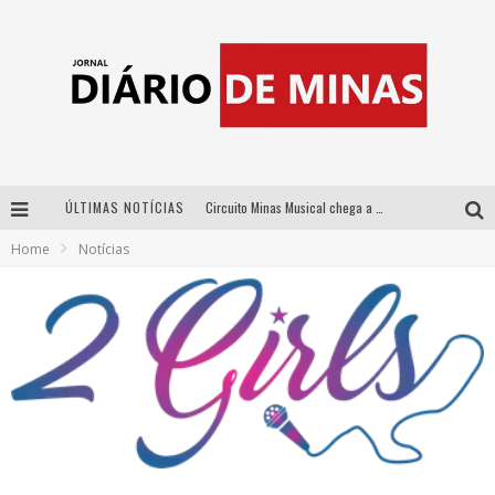
ÚLTIMAS NOTÍCIAS
Circuito Minas Musical chega a Sabará com show gratuito de Thiago Delegado, Nath Rodrigues e Tulio Araujo
Home
Notícias
No clima do Hexa: “Passinho do Brasil”, da DJ Danny Albuquerque, é a música que embala a torcida brasileira na Copa do Mundo 2026
No clima do Hexa: “Passinho do Brasil”, da DJ Danny Albuquerque, é a música que embala a torcida brasileira na Copa do Mundo 2026
Yan traz a turnê nacional do PagodYANdo para Belo Horizonte