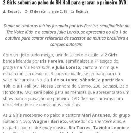
2 Girls sobem ao palco do BH Hall para gravar o primeiro DVD
Redação
13 de setembro de 2016
Notícias
Dupla de cantoras mirins formada por Iris Pereira, semifinalista do
The Voice Kids, e a cantora Julia Loreto, se apresenta no dia 1 de
outubro para cantar releituras de sucessos da música brasileira e
canções autorais
Com um jeito todo meigo, unindo talento e estilo, a
2 Girls
,
banda liderada por
Iris Pereira
, semifinalista a 1ª edição do
programa
The Voice Kids
, e
Julia Loreto
, cantora mirim que
estuda música desde os 3 anos de idade, se prepara para um
salto na carreira. No dia
1 de outubro, sábado, a partir das
18h
, o
BH Hall
(Av. Nossa Senhora do Carmo, 230, Savassi, Belo
Horizonte, MG) será palco para as meninas que apresentarão um
show para a gravação do primeiro DVD de suas carreiras com
um seleto time de convidados especiais.
As
2 Girls
receberão no palco a cantora
Mari Antunes
, do grupo
Babado Novo,
Wagner Barreto,
vencedor do
The Voice Kids
, e
os participantes do
reality
musical
Bia Torres
,
Tavinho Leonie
e