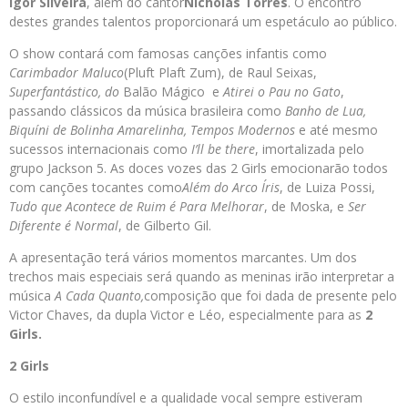
Igor Silveira
, além do cantor
Nicholas Torres
. O encontro
destes grandes talentos proporcionará um espetáculo ao público.
O show contará com famosas canções infantis como
Carimbador Maluco
(Pluft Plaft Zum), de Raul Seixas,
Superfantástico, do
Balão Mágico e
Atirei o Pau no Gato
,
passando clássicos da música brasileira como
Banho de Lua,
Biquíni de Bolinha Amarelinha, Tempos Modernos
e até mesmo
sucessos internacionais como
I’ll be there
, imortalizada pelo
grupo Jackson 5. As doces vozes das 2 Girls emocionarão todos
com canções tocantes como
Além do Arco Íris
, de Luiza Possi,
Tudo que Acontece de Ruim é Para Melhorar
, de Moska, e
Ser
Diferente é Normal
, de Gilberto Gil.
A apresentação terá vários momentos marcantes. Um dos
trechos mais especiais será quando as meninas irão interpretar a
música
A Cada Quanto,
composição que foi dada de presente pelo
Victor Chaves, da dupla Victor e Léo, especialmente para as
2
Girls.
2 Girls
O estilo inconfundível e a qualidade vocal sempre estiveram