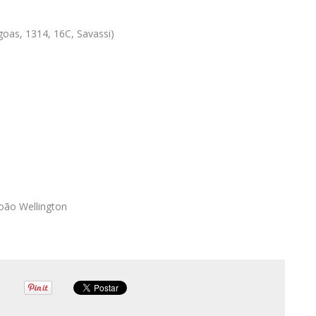
oas, 1314, 16C, Savassi)
oão Wellington