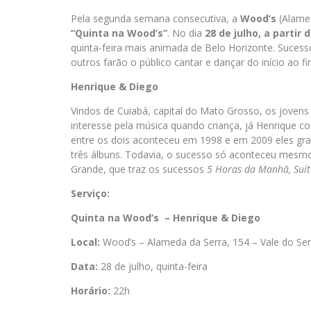
Pela segunda semana consecutiva, a
Wood’s
(Alamed
“Quinta na Wood’s”
. No dia
28 de julho, a partir 
quinta-feira mais animada de Belo Horizonte. Sucesso
outros farão o público cantar e dançar do início ao f
Henrique & Diego
Vindos de Cuiabá, capital do Mato Grosso, os jovens 
interesse pela música quando criança, já Henrique c
entre os dois aconteceu em 1998 e em 2009 eles grav
três álbuns. Todavia, o sucesso só aconteceu mes
Grande, que traz os sucessos
5 Horas da Manhã, Suíte
Serviço:
Quinta na Wood’s – Henrique & Diego
Local:
Wood’s – Alameda da Serra, 154 – Vale do Se
Data:
28 de julho, quinta-feira
Horário:
22h