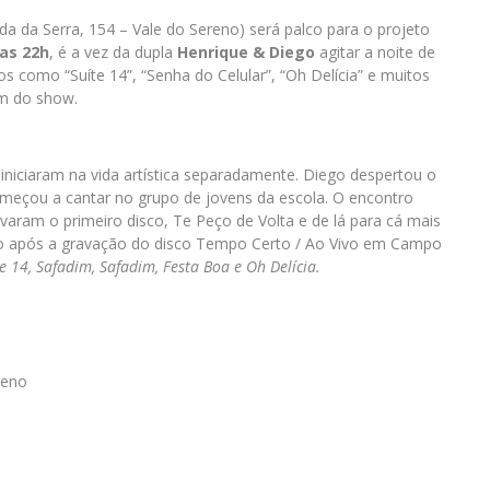
a da Serra, 154 – Vale do Sereno) será palco para o projeto
das 22h
, é a vez da dupla
Henrique & Diego
agitar a noite de
s como “Suíte 14”, “Senha do Celular”, “Oh Delícia” e muitos
im do show.
iniciaram na vida artística separadamente. Diego despertou o
omeçou a cantar no grupo de jovens da escola. O encontro
aram o primeiro disco, Te Peço de Volta e de lá para cá mais
mo após a gravação do disco Tempo Certo / Ao Vivo em Campo
 14, Safadim, Safadim, Festa Boa e Oh Delícia.
reno