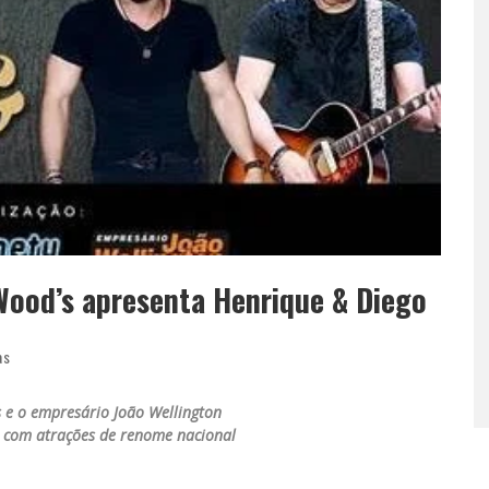
Wood’s apresenta Henrique & Diego
as
 e o empresário João Wellington
 com atrações de renome nacional