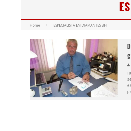
ES
YAN TRAZ A TURNÊ NACIONAL DO PAG
Home
ESPECIALISTA EM DIAMANTES BH
D
g
H
se
e
p