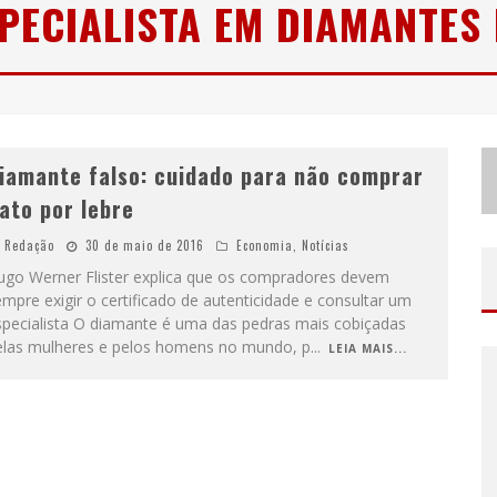
PECIALISTA EM DIAMANTES
N
O CLIMA DO HEXA: “PASSINHO DO BRASIL”, DA DJ DANNY ALBUQUERQUE, É A MÚSICA QUE EMBALA A TORCIDA BRASILEIRA NA COPA DO MUNDO 2026
ODYANDO PARA BELO HORIZONTE
iamante falso: cuidado para não comprar
ato por lebre
Redação
30 de maio de 2016
Economia
,
Notícias
ugo Werner Flister explica que os compradores devem
mpre exigir o certificado de autenticidade e consultar um
specialista O diamante é uma das pedras mais cobiçadas
elas mulheres e pelos homens no mundo, p
...
LEIA MAIS...